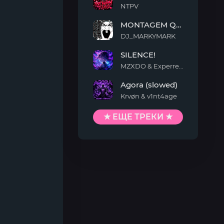
NTPV
YEWAN
MONTAGEM QUIMENTO
TIAO
DJ_MARKYMARK
MONTAGEM
SILENCE!
QUIMENTO
MZXDO & Experrent
SILENCE!
Agora (slowed)
Krvøn & v1nt4age
Agora
(slowed)
★ ЕЩЕ ТРЕКИ ★