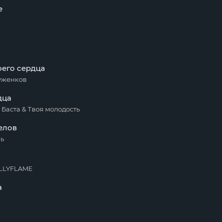
е
оего сердца
уженков
дца
Баста & Твоя молодость
елов
ь
LLYFLAME
а