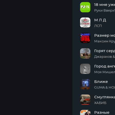
Не в
18 мне уж
моменте
Руки Вверх!
18
М Л Д
мне
уже
ЛСП
М Л
Размер м
Д
Максим Кр
Размер
Горят сер
моего
сердца
Джарахов & 
Горят
Город анг
сердца
Моя Мишел
Город
Ближе
ангелов
GUMA & HO
Ближе
Смуглянк
ХАБИБ
Смуглянка
Разные