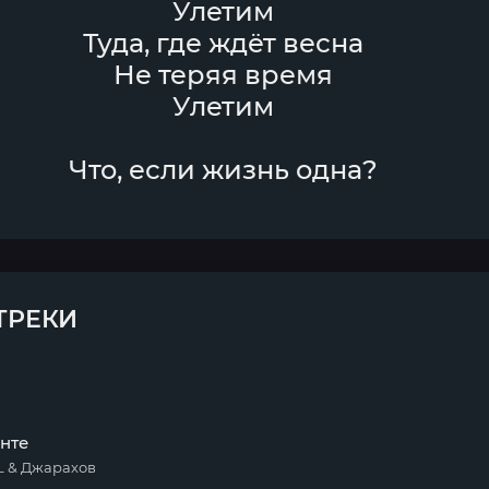
Улетим
Туда, где ждёт весна
Не теряя время
Улетим
Что, если жизнь одна?
ТРЕКИ
нте
 & Джарахов