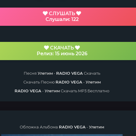
СЛУШАТЬ
Слушали: 122
СКАЧАТЬ
Релиз: 15 июнь 2026
Песня
Улетим
-
RADIO VEGA
Скачать
Скачать Песню
RADIO VEGA
-
Улетим
RADIO VEGA
-
Улетим
Скачать MP3 Бесплатно
Обложка Альбома
RADIO VEGA
-
Улетим