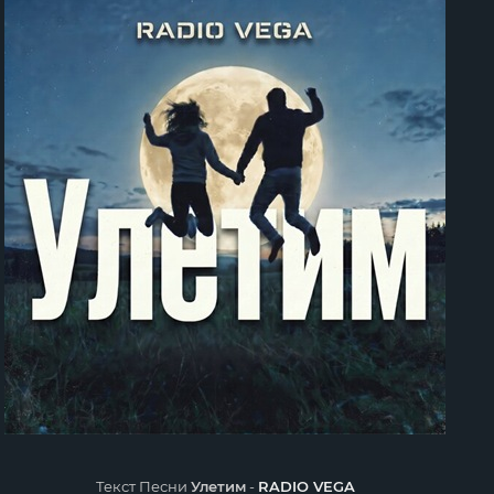
Текст Песни
Улетим
-
RADIO VEGA