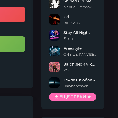
Shined On Me
Manuel Freedo & Scarlett
Shined
Pd
On
Me
BIFFGUYZ
Pd
Stay All Night
Fisun
Stay
Freestyler
All
Night
ONEIL & KANVISE & Kaskeiyp
Freestyler
За спиной у кисы
KOJI
За
Глупая любовь
спиной
у
uravnabeshen
кисы
Глупая
любовь
★ ЕЩЕ ТРЕКИ ★