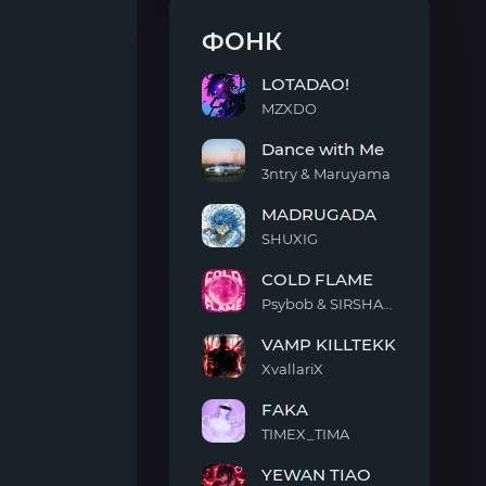
ФОНК
LOTADAO!
MZXDO
LOTADAO!
Dance with Me
3ntry & Maruyama
Dance
MADRUGADA
with
Me
SHUXIG
MADRUGADA
COLD FLAME
Psybob & SIRSHAAH
COLD
VAMP KILLTEKK
FLAME
XvallariX
VAMP
FAKA
KILLTEKK
TIMEX_TIMA
FAKA
YEWAN TIAO