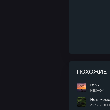
ПОХОЖИЕ 
Горы
NESVOY
Горы
Не в моме
ASAMMUELL