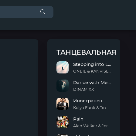
ТАНЦЕВАЛЬНАЯ
Stepping into Light
ONEIL & KANVISE & ERCODES
Stepping
Dance with Me Tonight
into
Light
DINAMIXX
Dance
Иностранец
with
Me
Kolya Funk & Tin Tin
Tonight
Иностранец
Pain
Alan Walker & Jordan Shaw
Pain