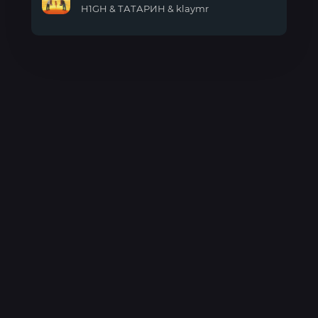
H1GH & ТАТАРИН & klaymr
Чемпионка
(klaymr
prod)