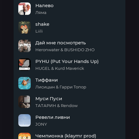
Там
Налево
ревели
горы
Ляма
Налево
shake
Liili
shake
Дай мне посмотреть
Heronwater & BUSHIDO ZHO
Дай
PYHU (Put Your Hands Up)
мне
посмотреть
HUGEL & Kurd Maverick
PYHU
Тиффани
(Put
Your
Лисицын & Гарри Топор
Hands
Тиффани
Up)
Муси Пуси
ТАТАРИН & Rendow
Муси
Ревели ливни
Пуси
JONY
Ревели
Чемпионка (klaymr prod)
ливни