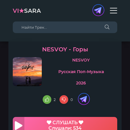
VI★
SARA
NESVOY - Горы
NESVOY
Русская Поп-Музыка
2026
2
0
СЛУШАТЬ
Слушали: 534