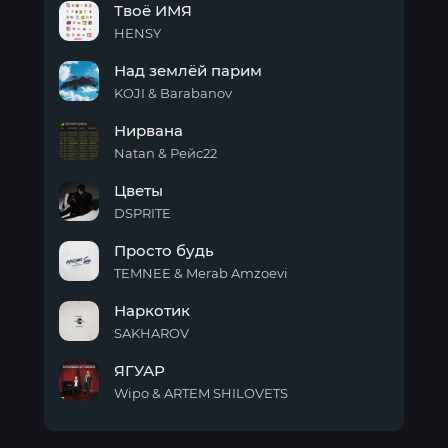
Твоё ИМЯ
со
мной
HENSY
Твоё
Над землёй парим
ИМЯ
KOJI & Barabanov
Над
Нирвана
землёй
парим
Natan & Рейс22
Нирвана
Цветы
DSPRITE
Цветы
Просто будь
TEMNEE & Merab Amzoevi
Просто
Наркотик
будь
SAKHAROV
Наркотик
ЯГУАР
Wipo & ARTEM SHILOVETS
ЯГУАР