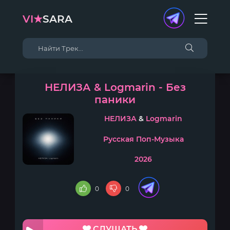
VI★
SARA
НЕЛИЗА & Logmarin - Без
паники
НЕЛИЗА
&
Logmarin
Русская Поп-Музыка
2026
0
0
СЛУШАТЬ