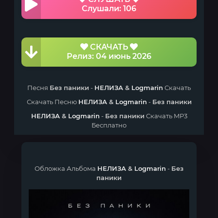
Слушали: 106
СКАЧАТЬ
Релиз: 04 июнь 2026
Песня
Без паники
-
НЕЛИЗА
&
Logmarin
Скачать
Скачать Песню
НЕЛИЗА
&
Logmarin
-
Без паники
НЕЛИЗА
&
Logmarin
-
Без паники
Скачать MP3
Бесплатно
Обложка Альбома
НЕЛИЗА
&
Logmarin
-
Без
паники