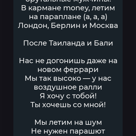
В кармане money, летим
на параплане (а, а, а)
Лондон, Берлин и Москва
После Таиланда и Бали
Нас не догонишь даже на
новом феррари
Мы так высоко — у нас
воздушное ралли
Я хочу с тобой!
Ты хочешь со мной!
Мы летим на шум
Не нужен парашют