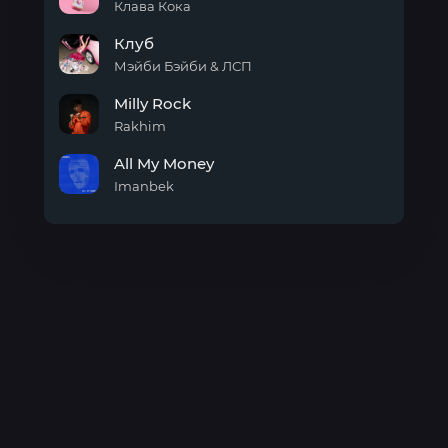
Клава Кока
Замуж
Клуб
Мэйби Бэйби & ЛСП
Клуб
Milly Rock
Rakhim
Milly
All My Money
Rock
Imanbek
All
My
Money