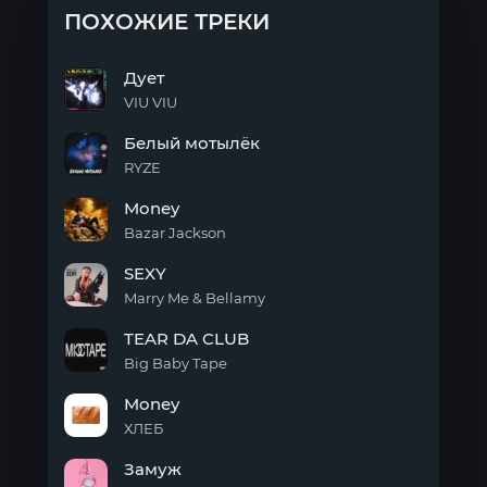
ПОХОЖИЕ ТРЕКИ
Дует
VIU VIU
Дует
Белый мотылёк
RYZE
Белый
Money
мотылёк
Bazar Jackson
Money
SEXY
Marry Me & Bellamy
SEXY
TEAR DA CLUB
Big Baby Tape
TEAR
Money
DA
CLUB
ХЛЕБ
Money
Замуж