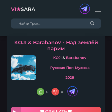
VI★
SARA
KOJI & Barabanov - Над землёй
парим
KOJI
&
Barabanov
Русская Поп-Музыка
2026
0
0
СЛУШАТЬ