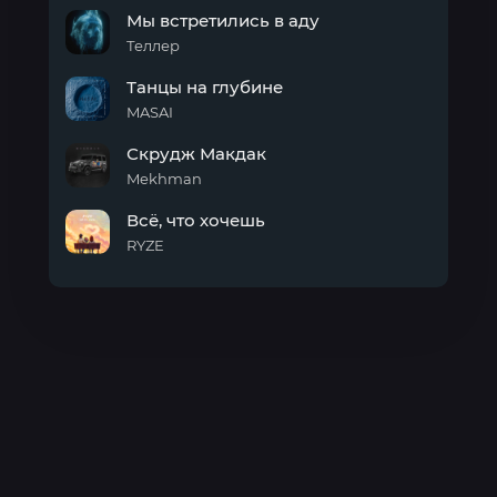
SPRAY
Мы встретились в аду
Теллер
Мы
Танцы на глубине
встретились
в аду
MASAI
Танцы
Скрудж Макдак
на
глубине
Mekhman
Скрудж
Всё, что хочешь
Макдак
RYZE
Всё,
что
хочешь