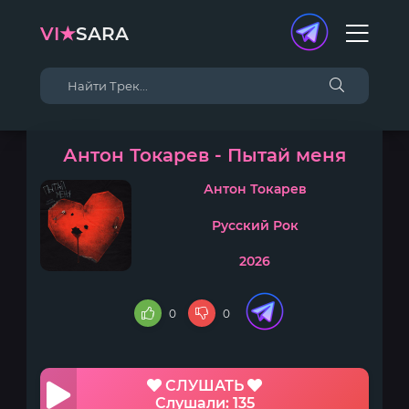
VI★
SARA
Антон Токарев - Пытай меня
Антон Токарев
Русский Рок
2026
0
0
СЛУШАТЬ
Слушали: 135