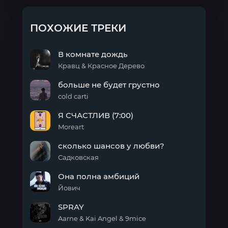
ПОХОЖИЕ ТРЕКИ
В комнате дождь
Кравц & Красное Дерево
В
больше не будет грустно
комнате
дождь
cold carti
больше
Я СЧАСТЛИВ (7:00)
не
будет
Moreart
грустно
Я
сколько шансов у любви?
СЧАСТЛИВ
(7:00)
Садковская
сколько
Она полна амбиций
шансов
у
Йович
любви?
Она
SPRAY
полна
амбиций
Aarne & Kai Angel & 9mice