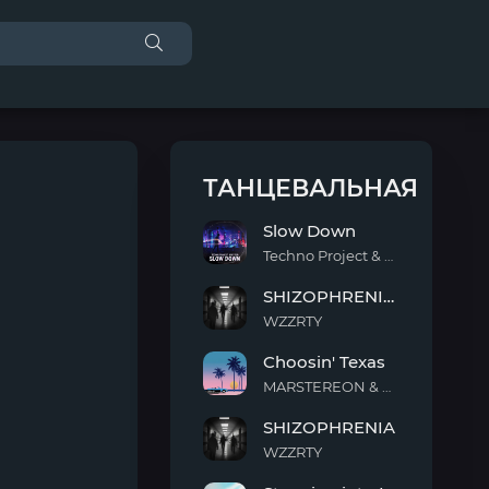
ТАНЦЕВАЛЬНАЯ
Slow Down
Techno Project & Geny Tur
Slow
SHIZOPHRENIA (Slowed)
Down
WZZRTY
SHIZOPHRENIA
Choosin' Texas
(Slowed)
MARSTEREON & Deep Mage & Megan Ashworth
Choosin'
SHIZOPHRENIA
Texas
WZZRTY
SHIZOPHRENIA