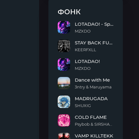
ФОНК
LOTADAO! - Sped Up
MZXDO
LOTADAO!
STAY BACK FUNK
-
Sped
KEERFXLL
Up
STAY
LOTADAO!
BACK
FUNK
MZXDO
LOTADAO!
Dance with Me
3ntry & Maruyama
Dance
MADRUGADA
with
Me
SHUXIG
MADRUGADA
COLD FLAME
Psybob & SIRSHAAH
COLD
VAMP KILLTEKK
FLAME