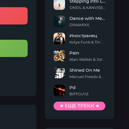
Stepping into Light
ONEIL & KANVISE & ERCODES
Stepping
Dance with Me Tonight
into
Light
DINAMIXX
Dance
Иностранец
with
Me
Kolya Funk & Tin Tin
Tonight
Иностранец
Pain
Alan Walker & Jordan Shaw
Pain
Shined On Me
Manuel Freedo & Scarlett
Shined
Pd
On
Me
BIFFGUYZ
Pd
★ ЕЩЕ ТРЕКИ ★