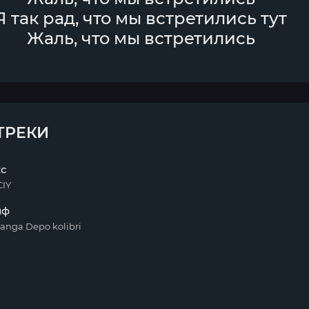
Я так рад, что мы встретились тут
Жаль, что мы встретились
ТРЕКИ
кс
IY
йф
anga Depo kolibri