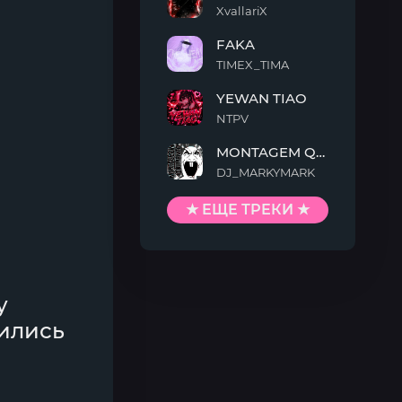
XvallariX
VAMP
FAKA
KILLTEKK
TIMEX_TIMA
FAKA
YEWAN TIAO
NTPV
YEWAN
MONTAGEM QUIMENTO
TIAO
DJ_MARKYMARK
MONTAGEM
QUIMENTO
★ ЕЩЕ ТРЕКИ ★
у
тились