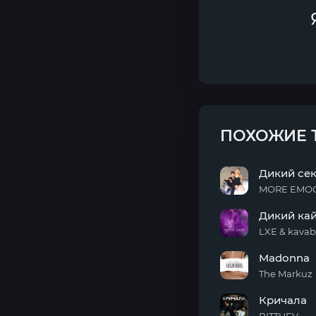
ПОХОЖИЕ 
Дикий се
MORE EMOC
Дикий
Дикий ка
секс
LXE & kavab
Дикий
Madonna
кайф
The Markuz
Madonna
Кричала