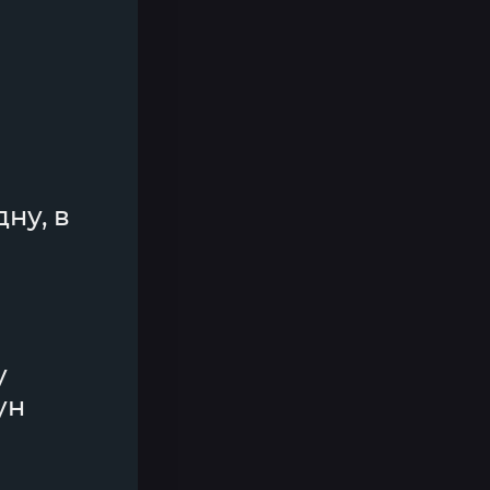
дну, в
у
ун