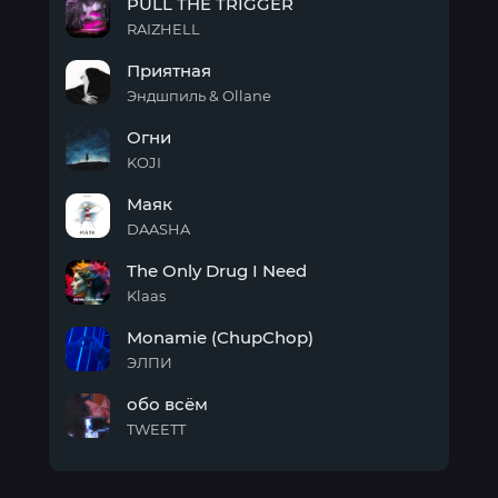
PULL THE TRIGGER
IT
OFF!
RAIZHELL
-
PULL
Mega
Приятная
THE
Mix
TRIGGER
Эндшпиль & Ollane
Приятная
Огни
KOJI
Огни
Маяк
DAASHA
Маяк
The Only Drug I Need
Klaas
The
Monamie (ChupChop)
Only
Drug
ЭЛПИ
I
Monamie
Need
обо всём
(ChupChop)
TWEETT
обо
всём