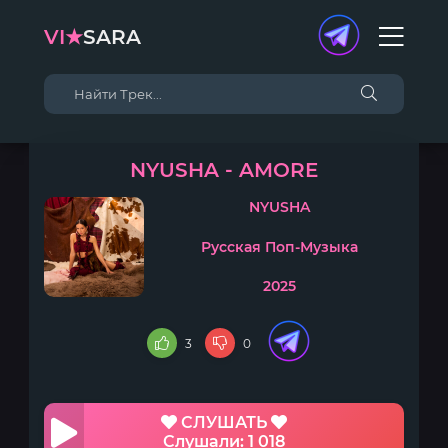
VI★
SARA
NYUSHA - AMORE
NYUSHA
Русская Поп-Музыка
2025
3
0
СЛУШАТЬ
Слушали: 1 018