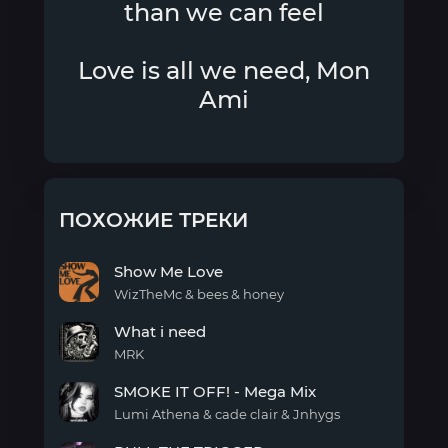
than we can feel
Love is all we need, Mon
Ami
ПОХОЖИЕ ТРЕКИ
Show Me Love
WizTheMc & bees & honey
Show
What i need
Me
Love
MRK
What
SMOKE IT OFF! - Mega Mix
i
need
Lumi Athena & cade clair & Jnhygs
SMOKE