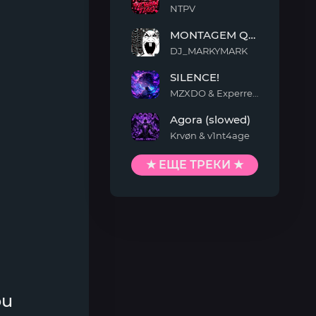
NTPV
YEWAN
MONTAGEM QUIMENTO
TIAO
DJ_MARKYMARK
MONTAGEM
SILENCE!
QUIMENTO
MZXDO & Experrent
SILENCE!
Agora (slowed)
Krvøn & v1nt4age
Agora
(slowed)
★ ЕЩЕ ТРЕКИ ★
ou