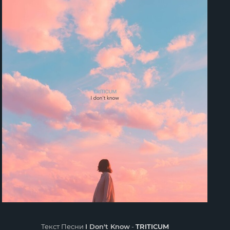
Текст Песни
I Don't Know
-
TRITICUM