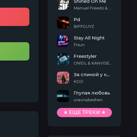
Shined On Me
Manuel Freedo & Scarlett
Shined
Pd
On
Me
BIFFGUYZ
Pd
Stay All Night
Fisun
Stay
Freestyler
All
Night
ONEIL & KANVISE & Kaskeiyp
Freestyler
За спиной у кисы
KOJI
За
Глупая любовь
спиной
у
uravnabeshen
кисы
Глупая
любовь
★ ЕЩЕ ТРЕКИ ★