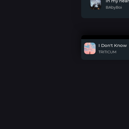
In my hear
You
Go
BAbyBoi
In
my
heart
I Don't Know
TRITICUM
DMCA