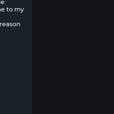
ue
me to my
 reason