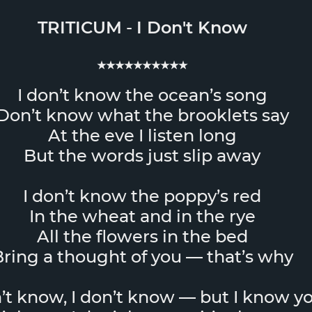
TRITICUM
-
I Don't Know
★★★★★★★★★★
I don’t know the ocean’s song
Don’t know what the brooklets say
At the eve I listen long
But the words just slip away
I don’t know the poppy’s red
In the wheat and in the rye
All the flowers in the bed
ring a thought of you — that’s why
n’t know, I don’t know — but I know y