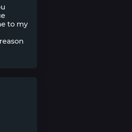
ou
ue
me to my
 reason