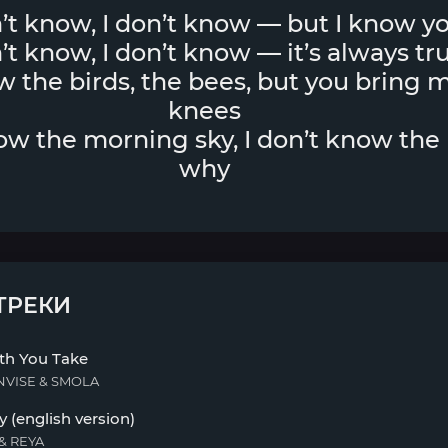
n’t know, I don’t know — but I know y
n’t know, I don’t know — it’s always tr
w the birds, the bees, but you bring 
knees
now the morning sky, I don’t know the
why
ТРЕКИ
th You Take
NVISE & SMOLA
y (english version)
& REYA