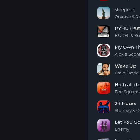
Take
High
sleeping
all
day
Onative & 
(english
sleeping
version)
PYHU (Put
HUGEL & Ku
PYHU
My Own Th
(Put
Your
Alok & Soph
Hands
My
Up)
Wake Up
Own
Thang
Craig David
(To
Wake
The
High all da
Up
Beat)
Red Square 
High
24 Hours
all
day
Stormzy & O
24
Let You G
Hours
Enemy
Let