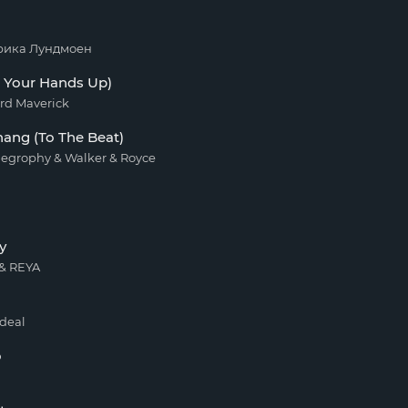
Эрика Лундмоен
 Your Hands Up)
rd Maverick
ang (To The Beat)
iegrophy & Walker & Royce
y
& REYA
deal
o