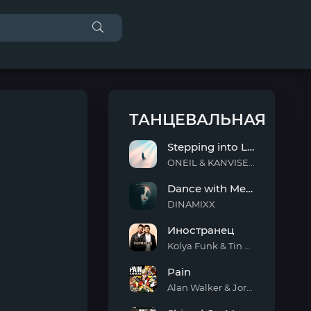
ТАНЦЕВАЛЬНАЯ
Stepping into Light
ONEIL & KANVISE & ERCODES
Stepping
Dance with Me Tonight
into
Light
DINAMIXX
Dance
Иностранец
with
Me
Kolya Funk & Tin Tin
Tonight
Иностранец
Pain
Alan Walker & Jordan Shaw
Pain