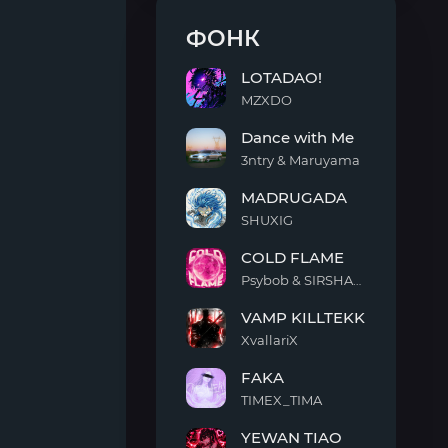
ФОНК
LOTADAO!
MZXDO
LOTADAO!
Dance with Me
3ntry & Maruyama
Dance
MADRUGADA
with
Me
SHUXIG
MADRUGADA
COLD FLAME
Psybob & SIRSHAAH
COLD
VAMP KILLTEKK
FLAME
XvallariX
VAMP
FAKA
KILLTEKK
TIMEX_TIMA
FAKA
YEWAN TIAO