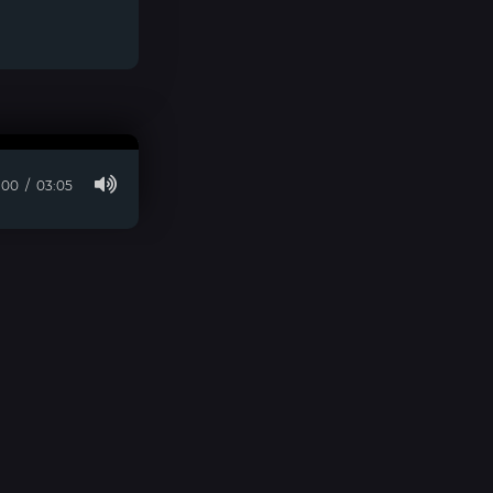
:00
03:05
© 2026 visara.ru » Для Связи:
E-Mail