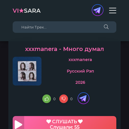
VI★
SARA
xxxmanera - Много думал
xxxmanera
Русский Рэп
2026
0
0
СЛУШАТЬ
Слушали: 55