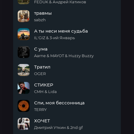
встречи!
FEDUK & Андрей Катиков
Перепутал
травмы
sabzh
травмы
А ты неси меня судьба
IL'GIZ & 3-ий Январь
А ты
С ума
неси
меня
Aarne & MAYOT & Huzzy Buzzy
судьба
С
Тратил
ума
OGER
Тратил
СТИКЕР
CMH & Lida
СТИКЕР
Спи, моя бессонница
TERRY
Спи,
ХОЧЕТ
моя
бессонница
Дмитрий Уткин & 2nd gf
ХОЧЕТ