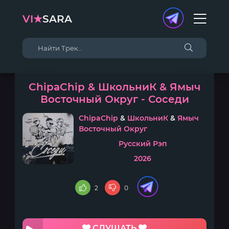
VI★
SARA
ChipaChip & ШкольниК & Ямыч
Восточный Округ - Соседи
ChipaChip
&
ШкольниК
&
Ямыч
Восточный Округ
Русский Рэп
2026
2
0
СЛУШАТЬ