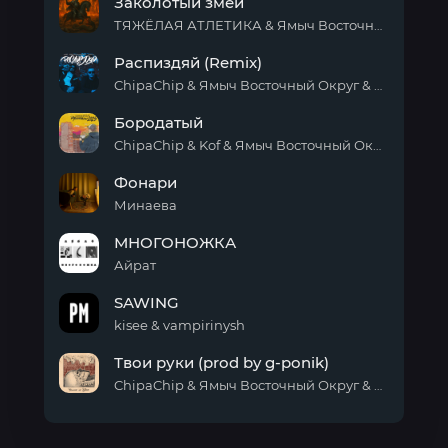
Заколотый змей
ТЯЖЁЛАЯ АТЛЕТИКА & Ямыч Восточный Округ
Заколотый
Распиздяй (Remix)
змей
ChipaChip & Ямыч Восточный Округ & Adam Maniac
Распиздяй
Бородатый
(Remix)
ChipaChip & Kof & Ямыч Восточный Округ & Макси АК & Полумягкие
Бородатый
Фонари
Минаева
Фонари
МНОГОНОЖКА
Айрат
МНОГОНОЖКА
SAWING
kisee & vampirinysh
SAWING
Твои руки (prod by g-ponik)
ChipaChip & Ямыч Восточный Округ & g-ponik
Твои
руки
(prod