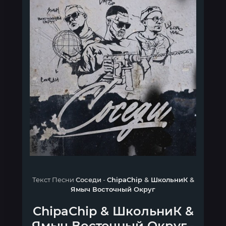
Текст Песни
Соседи
-
ChipaChip
&
ШкольниК
&
Ямыч Восточный Округ
ChipaChip
&
ШкольниК
&
Ямыч Восточный Округ
-