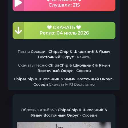
Слушали: 215
СКАЧАТЬ
Релиз: 04 июль 2026
Песня
Соседи
-
ChipaChip
&
ШкольниК
&
Ямыч
Восточный Округ
Скачать
Скачать Песню
ChipaChip
&
ШкольниК
&
Ямыч
Восточный Округ
-
Соседи
ChipaChip
&
ШкольниК
&
Ямыч Восточный Округ
-
Соседи
Скачать MP3 Бесплатно
Обложка Альбома
ChipaChip
&
ШкольниК
&
Ямыч Восточный Округ
-
Соседи