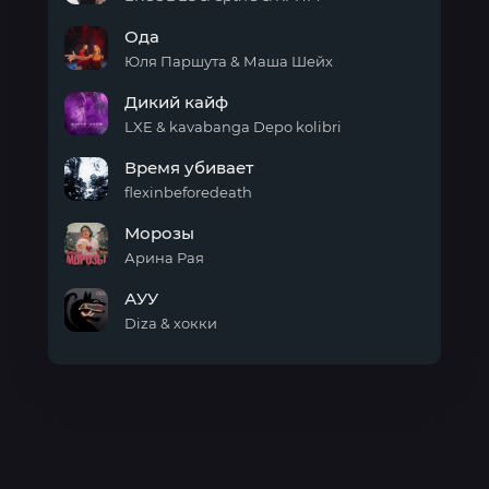
Бьёт
Ода
Бит
Юля Паршута & Маша Шейх
Ода
Дикий кайф
LXE & kavabanga Depo kolibri
Дикий
Время убивает
кайф
flexinbeforedeath
Время
Морозы
убивает
Арина Рая
Морозы
АУУ
Diza & хокки
АУУ