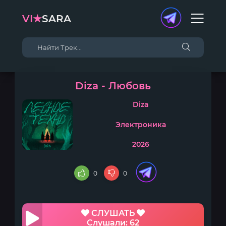
VI★
SARA
Diza - Любовь
Diza
Электроника
2026
0
0
СЛУШАТЬ
Слушали: 62