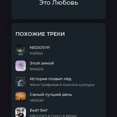
Это Любовь
ПОХОЖИЕ ТРЕКИ
NEDOSYP
РЭЙВИ
NEDOSYP
Этой зимой
RINADA
Этой
История плавит лёд
зимой
Женя Трофимов & Комната культуры
История
Самый лучший день
плавит
лёд
YADDAY
Самый
Бьёт Бит
лучший
день
ERCODES & CptnG & RPHM