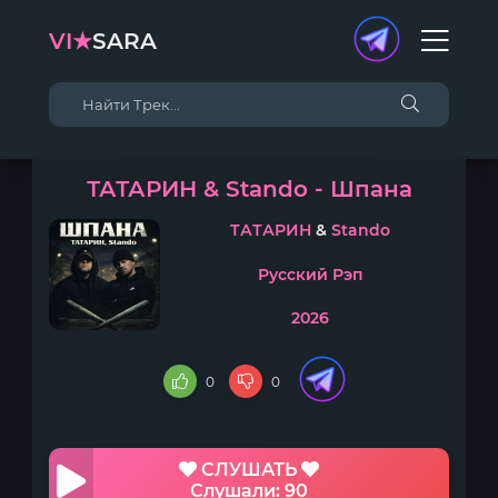
VI★
SARA
ТАТАРИН & Stando - Шпана
ТАТАРИН
&
Stando
Русский Рэп
2026
0
0
СЛУШАТЬ
Слушали: 90