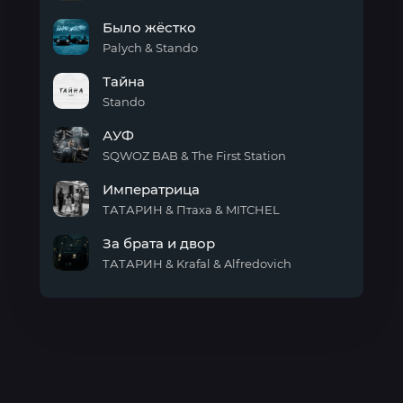
Ла-
Было жёстко
ла-
ла
Palych & Stando
Было
Тайна
жёстко
Stando
Тайна
АУФ
SQWOZ BAB & The First Station
АУФ
Императрица
ТАТАРИН & Птаха & MITCHEL
Императрица
За брата и двор
ТАТАРИН & Krafal & Alfredovich
За
брата
и
двор