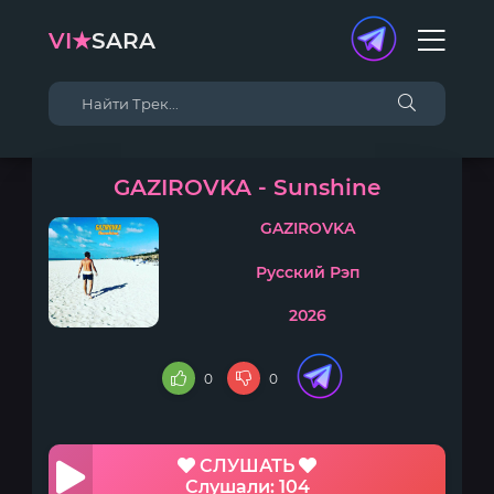
VI★
SARA
GAZIROVKA - Sunshine
GAZIROVKA
Русский Рэп
2026
0
0
СЛУШАТЬ
Слушали: 104