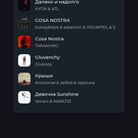
Далеко и надолго
всеми
тенями
КУОК & ATL
Далеко
COSA NOSTRA
и
надолго
boneyblaze & askerizm & 110CARTEL & SHuSHa
COSA
Cosa Nostra
NOSTRA
ТИМАНИО
Cosa
Gluvanchy
Nostra
Glukoza
Gluvanchy
Крыши
Апология & забей & лерочка
Крыши
Девочка Sunshine
Vonavi & KARAT23
Девочка
Sunshine