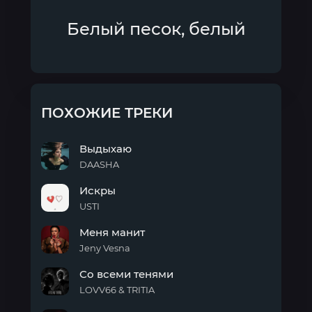
Белый песок, белый
ПОХОЖИЕ ТРЕКИ
Выдыхаю
DAASHA
Выдыхаю
Искры
USTI
Искры
Меня манит
Jeny Vesna
Меня
Со всеми тенями
манит
LOVV66 & TRITIA
Со