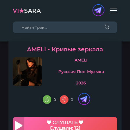
VI★
SARA
AMELI - Кривые зеркала
AMELI
Русская Поп-Музыка
2026
0
0
СЛУШАТЬ
Слушали: 121