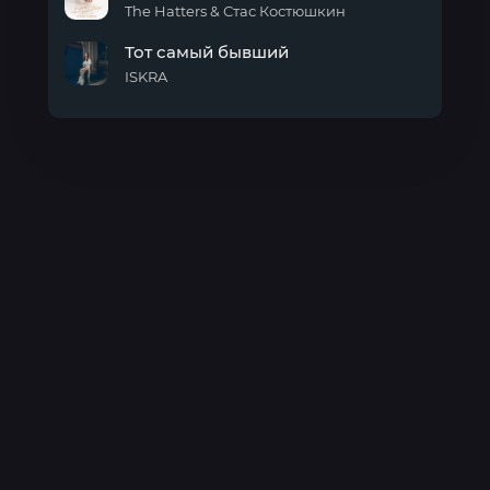
ILIXX)
The Hatters & Стас Костюшкин
Белое
Тот самый бывший
платье
ISKRA
Тот
самый
бывший