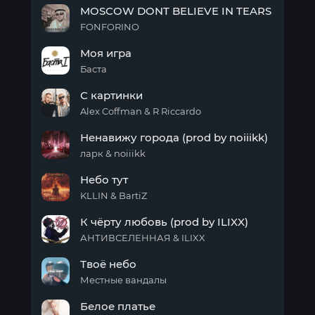
MOSCOW DONT BELIEVE IN TEARS
зеркала
FONFORINO
MOSCOW
Моя игра
DONT
BELIEVE
Баста
IN
Моя
TEARS
С картинки
игра
Alex Coffman & R Riccardo
С
Ненавижу города (prod by noiiikk)
картинки
ларк & noiiikk
Ненавижу
Небо тут
города
(prod
KLLIN & BartiZ
by
Небо
noiiikk)
К чёрту любовь (prod by ILIXX)
тут
АНТИВСЕЛЕННАЯ & ILIXX
К
Твоё небо
чёрту
любовь
Местные вандалы
(prod
Твоё
by
Белое платье
небо