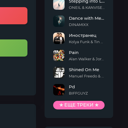
Stepping into Light
ONEIL & KANVISE & ERCODES
Stepping
Dance with Me Tonight
into
Light
DINAMIXX
Dance
Иностранец
with
Me
Kolya Funk & Tin Tin
Tonight
Иностранец
Pain
Alan Walker & Jordan Shaw
Pain
Shined On Me
Manuel Freedo & Scarlett
Shined
Pd
On
Me
BIFFGUYZ
Pd
★ ЕЩЕ ТРЕКИ ★