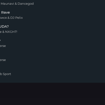
Maunavi & Dancegod
o Rave
рися & DJ Pelix
UDA?
e & NXGHT!
y
erse
erse
b Sport