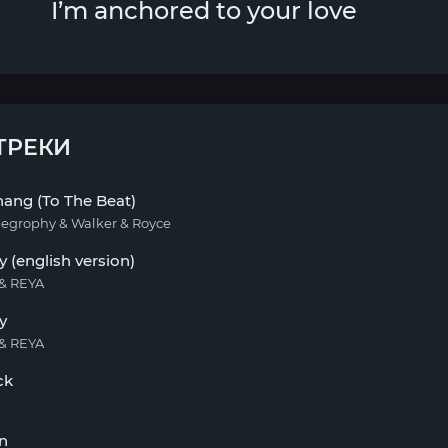
I’m anchored to your love
ТРЕКИ
ang (To The Beat)
iegrophy & Walker & Royce
y (english version)
& REYA
y
& REYA
ck
n