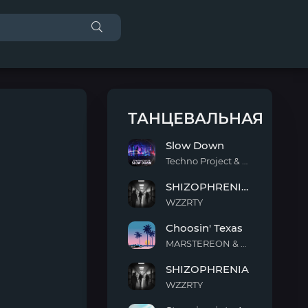
ТАНЦЕВАЛЬНАЯ
Slow Down
Techno Project & Geny Tur
Slow
SHIZOPHRENIA (Slowed)
Down
WZZRTY
SHIZOPHRENIA
Choosin' Texas
(Slowed)
MARSTEREON & Deep Mage & Megan Ashworth
Choosin'
SHIZOPHRENIA
Texas
WZZRTY
SHIZOPHRENIA