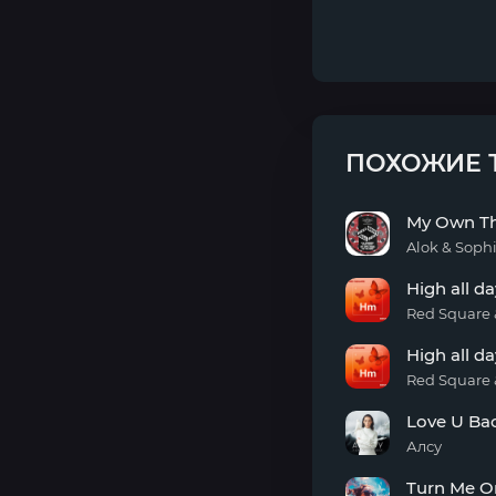
ПОХОЖИЕ 
My Own Th
Alok & Soph
My
High all da
Own
Thang
Red Square 
(To
High
The
High all da
all
Beat)
day
Red Square 
(english
High
version)
Love U Ba
all
day
Алсу
Love
Turn Me O
U