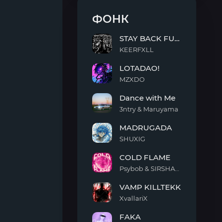
ФОНК
STAY BACK FUNK
KEERFXLL
STAY
LOTADAO!
BACK
FUNK
MZXDO
LOTADAO!
Dance with Me
3ntry & Maruyama
Dance
MADRUGADA
with
Me
SHUXIG
MADRUGADA
COLD FLAME
Psybob & SIRSHAAH
COLD
VAMP KILLTEKK
FLAME
XvallariX
VAMP
FAKA
KILLTEKK