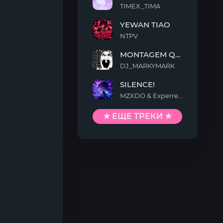
TIMEX_TIMA
FAKA
YEWAN TIAO
NTPV
YEWAN
MONTAGEM QUIMENTO
TIAO
DJ_MARKYMARK
MONTAGEM
SILENCE!
QUIMENTO
MZXDO & Experrent
SILENCE!
★ ЕЩЕ ТРЕКИ ★