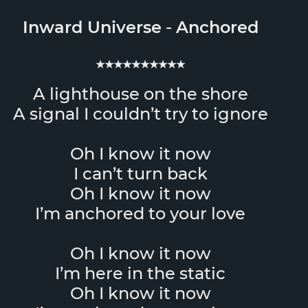
Inward Universe
-
Anchored
★★★★★★★★★★
A lighthouse on the shore
A signal I couldn’t try to ignore
Oh I know it now
I can’t turn back
Oh I know it now
I’m anchored to your love
Oh I know it now
I’m here in the static
Oh I know it now