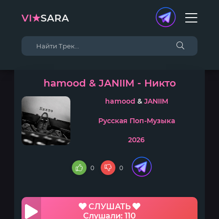
VI★
SARA
hamood & JANIIM - Никто
hamood
&
JANIIM
Русская Поп-Музыка
2026
0
0
СЛУШАТЬ
Слушали: 110