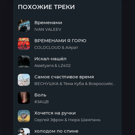
ПОХОЖИЕ ТРЕКИ
Временами
IVAN VALEEV
Временами
ВРЕМЕНАМИ Я ГОРЮ
COLDCLOUD & Айрат
ВРЕМЕНАМИ
Искал-нашёл
Я
ГОРЮ
Assetyans & LZ402
Искал-
Самое счастливое время
нашёл
ВЕСНУШКА & Тёма Куба & Всероссийский сводный «Хор Первых»
Самое
Боль
счастливое
время
#ЗАЦВ
Боль
Хочется на ручки
Сергей Эфрон & Нюра Шампань
Хочется
холодом по спине
на