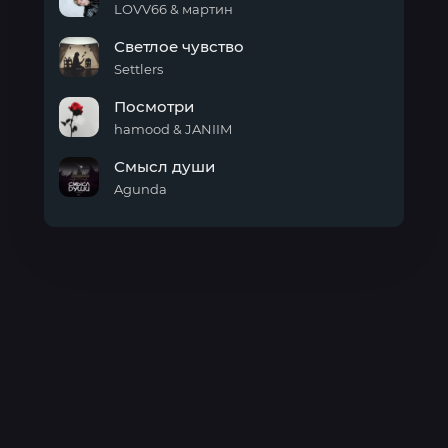
ручки
LOVV66 & мартин
холодом
Светлое чувство
по
спине
Settlers
Светлое
Посмотри
чувство
hamood & JANIIM
Посмотри
Смысл души
Agunda
Смысл
души