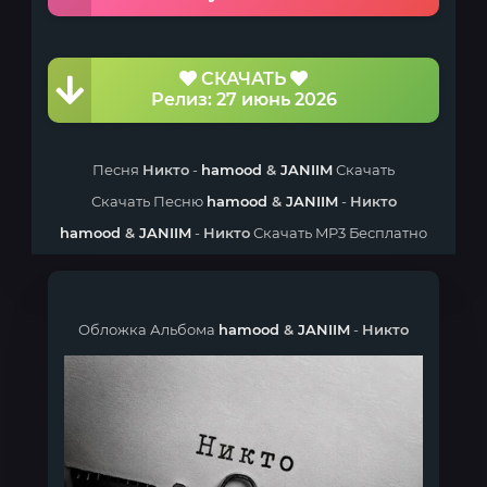
СКАЧАТЬ
Релиз: 27 июнь 2026
Песня
Никто
-
hamood
&
JANIIM
Скачать
Скачать Песню
hamood
&
JANIIM
-
Никто
hamood
&
JANIIM
-
Никто
Скачать MP3 Бесплатно
Обложка Альбома
hamood
&
JANIIM
-
Никто