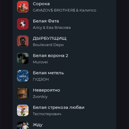
Сорока
L
GAYAZOV$ BROTHER$ & Калипсо
Сорока
Белая Фата
Алсу & Ева Власова
Белая
ДЫРБУЛЩИЩ
Фата
Boulevard Depo
ДЫРБУЛЩИЩ
Белая ворона 2
Murovei
Белая
Белая метель
ворона
2
ГУДЗОН
Белая
Невероятно
метель
Zvonkiy
Невероятно
Белая стрекоза любви
Тестостерович
Белая
Жду
стрекоза