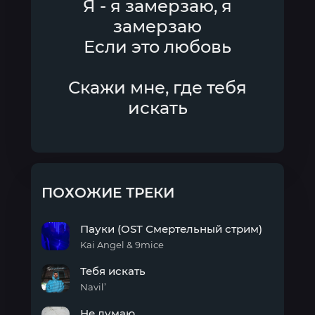
Я - я замерзаю, я
замерзаю
Если это любовь
Скажи мне, где тебя
искать
ПОХОЖИЕ ТРЕКИ
Пауки (OST Смертельный стрим)
Kai Angel & 9mice
Пауки
Тебя искать
(OST
Смертельный
Navil’
стрим)
Тебя
Не думаю