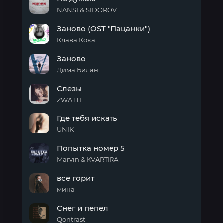
искать
NANSI & SIDOROV
Не
Заново (OST "Пацанки")
думаю
Клава Кока
Заново
Заново
(OST
"Пацанки")
Дима Билан
Заново
Слезы
ZWATTE
Слезы
Где тебя искать
UNIK
Где
Попытка номер 5
тебя
искать
Marvin & KVARTIRA
Попытка
все горит
номер
5
мина
все
Снег и пепел
горит
Qontrast