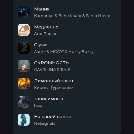
ЗВЁЗД
Прячет
Мания
лицо
Kambulat & Baho Khabi & Santa Hreep
Мания
Медленно
Ани Лорак
Медленно
С ума
Aarne & MAYOT & Huzzy Buzzy
С
СКРОМНОСТЬ
ума
GAVRILINA & Toxi$
СКРОМНОСТЬ
Лимонный закат
Кирилл Туриченко
Лимонный
зависимость
закат
lissa
зависимость
На своей волне
Netsignala
На