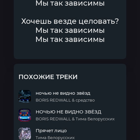
Мы так зависимы
Хочешь везде целовать?
Мы так зависимы
Мы так зависимы
ПОХОЖИЕ ТРЕКИ
ночью не видно звёзд
BORIS REDWALL & средство
ночью
НОЧЬЮ НЕ ВИДНО ЗВЁЗД
не
видно
BORIS REDWALL & Тима Белорусских
звёзд
НОЧЬЮ
Прячет лицо
НЕ
ВИДНО
Тима Белорусских