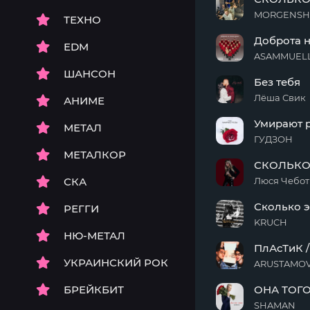
MORGENSHTE
ТЕХНО
СКОЛЬКО
Доброта н
СТОИТ
EDM
ЛЮБОВЬ
Доброта
ШАНСОН
Без тебя
не
стоит
Лёша Свик
АНИМЕ
денег
Без
Умирают 
тебя
МЕТАЛ
ГУДЗОН
Умирают
МЕТАЛКОР
СКОЛЬКО
розы
СКА
Люся Чебо
СКОЛЬКО
Сколько э
РЕГГИ
СТОИТ
ЛЮБОВЬ
KRUCH
НЮ-МЕТАЛ
Сколько
ПлАсТиК 
это
УКРАИНСКИЙ РОК
стоит?
ARUSTAMOV
ПлАсТиК
БРЕЙКБИТ
ОНА ТОГО
/
СкОлЬкО
SHAMAN