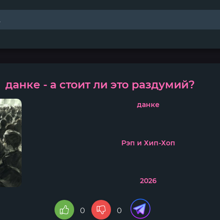
данке - а стоит ли это раздумий?
данке
Рэп и Хип-Хоп
2026
0
0