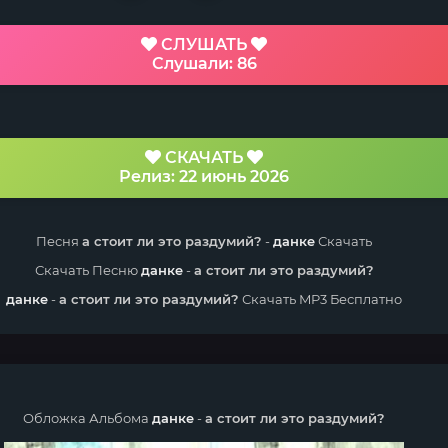
СЛУШАТЬ
Слушали: 86
СКАЧАТЬ
Релиз: 22 июнь 2026
Песня
а стоит ли это раздумий?
-
данке
Скачать
Скачать Песню
данке
-
а стоит ли это раздумий?
данке
-
а стоит ли это раздумий?
Скачать MP3 Бесплатно
Обложка Альбома
данке
-
а стоит ли это раздумий?