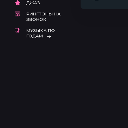
ДЖАЗ
сТоИт
ОНА
ТвОя
ТОГО
РИНГТОНЫ НА
ЛюБоВь?
СТОИТ
ЗВОНОК
МУЗЫКА ПО
ГОДАМ