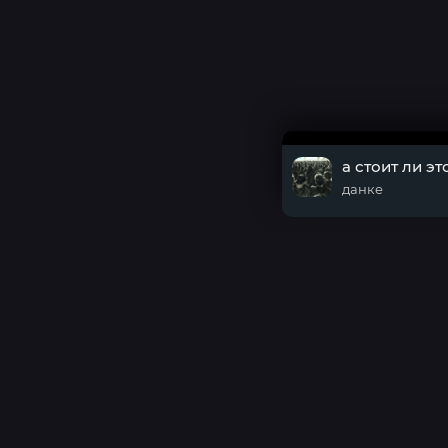
а стоит ли э
данке
DMCA