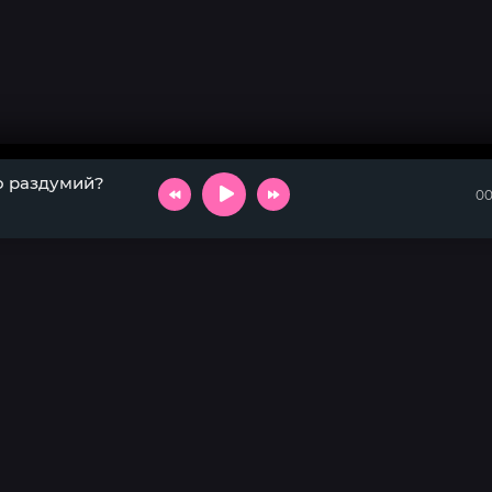
то раздумий?
00