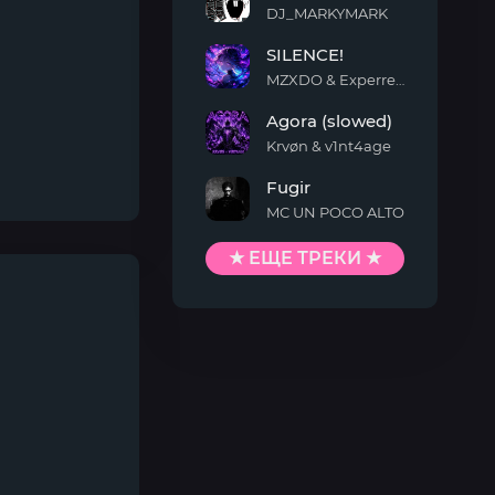
DJ_MARKYMARK
MONTAGEM
SILENCE!
QUIMENTO
MZXDO & Experrent
SILENCE!
Agora (slowed)
Krvøn & v1nt4age
Agora
Fugir
(slowed)
MC UN POCO ALTO
Fugir
★ ЕЩЕ ТРЕКИ ★