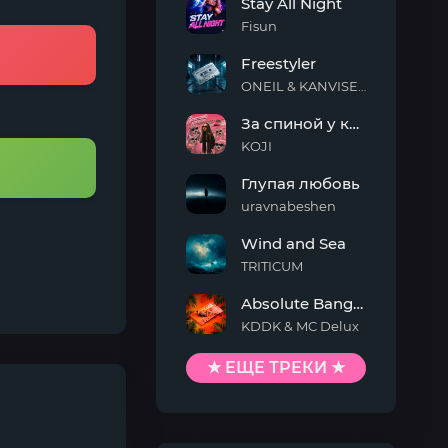
Stay All Night
Fisun
Stay
Freestyler
All
Night
ONEIL & KANVISE & Kaskeiyp
Freestyler
За спиной у кисы
KOJI
За
Глупая любовь
спиной
у
uravnabeshen
кисы
Глупая
Wind and Sea
любовь
TRITICUM
Wind
Absolute Banger
and
Sea
KDDK & MC Delux
Absolute
Banger
★ ЕЩЕ ТРЕКИ ★