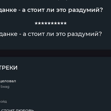
данке
-
а стоит ли это раздумий?
★★★★★★★★★★
данке - а стоит ли это раздумий?
ТРЕКИ
оцеловал
a Swag
Войд
 СТОИТ ЛЮБОВЬ