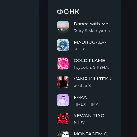
ФОНК
Dance with Me
3ntry & Maruyama
Dance
MADRUGADA
with
Me
SHUXIG
MADRUGADA
COLD FLAME
Psybob & SIRSHAAH
COLD
VAMP KILLTEKK
FLAME
XvallariX
VAMP
FAKA
KILLTEKK
TIMEX_TIMA
FAKA
YEWAN TIAO
NTPV
YEWAN
MONTAGEM QUIMENTO
TIAO