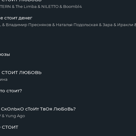
RN & The Limba & NILETTO & Boombl4
е стоит денег
розы
 СТОИТ ЛЮБОВЬ
тина
то стоит?
/ СкОлЬкО сТоИт ТвОя ЛюБоВь?
 & Yung Ago
 СТОИТ