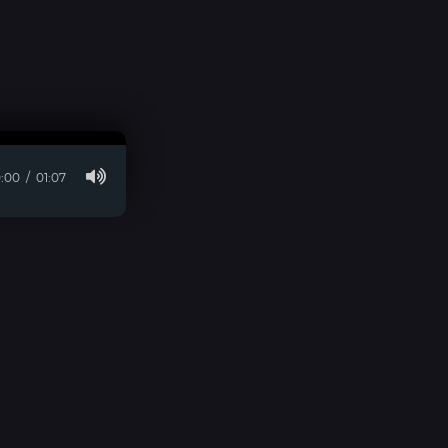
:00
01:07
© 2026 visara.ru » Для Связи:
E-Mail