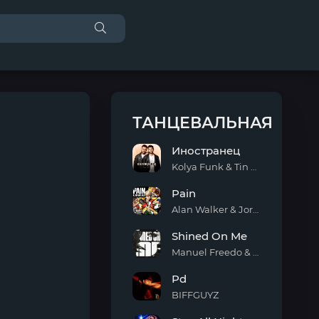
ТАНЦЕВАЛЬНАЯ
Иностранец
Kolya Funk & Tin Tin
Иностранец
Pain
Alan Walker & Jordan Shaw
Pain
Shined On Me
Manuel Freedo & Scarlett
Shined
Pd
On
Me
BIFFGUYZ
Pd