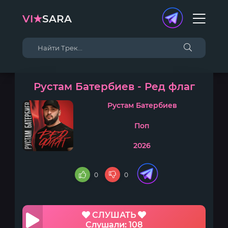
VI★
SARA
Рустам Батербиев - Ред флаг
Рустам Батербиев
Поп
2026
0
0
СЛУШАТЬ
Слушали: 108