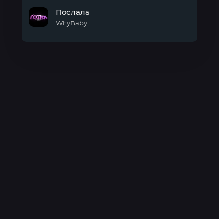
Милая
Послала
WhyBaby
Послала