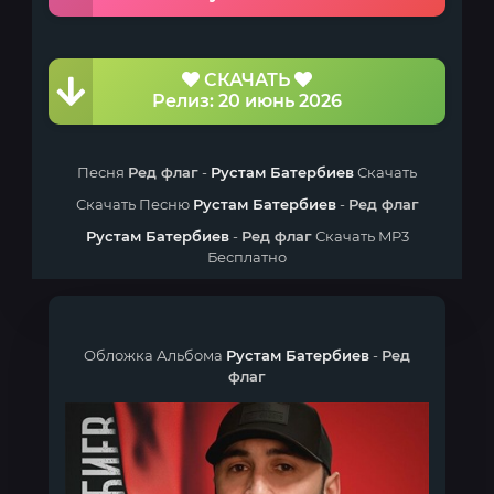
СКАЧАТЬ
Релиз: 20 июнь 2026
Песня
Ред флаг
-
Рустам Батербиев
Скачать
Скачать Песню
Рустам Батербиев
-
Ред флаг
Рустам Батербиев
-
Ред флаг
Скачать MP3
Бесплатно
Обложка Альбома
Рустам Батербиев
-
Ред
флаг