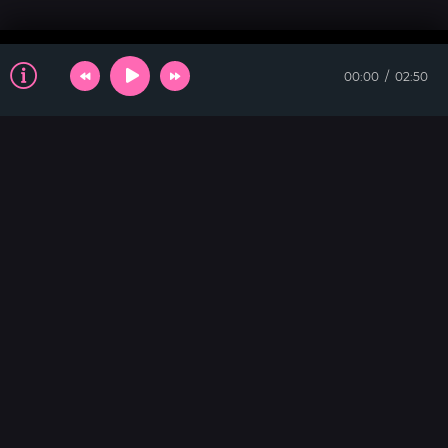
00:00
02:50
ТАНЦЕВАЛЬНАЯ
Dance with Me Tonight
DINAMIXX
Dance
Иностранец
with
Me
Kolya Funk & Tin Tin