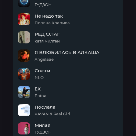
ГУДЗОН
Влюбилась
Не надо так
в
пацана
Полина Крапива
Не
РЕД ФЛАГ
надо
так
катя милтей
РЕД
Я ВЛЮБИЛАСЬ В АЛКАША
ФЛАГ
Angelssie
Я
Сожги
ВЛЮБИЛАСЬ
В
NLO
АЛКАША
Сожги
EX
Enina
EX
Послала
VAVAN & Real Girl
Послала
Милая
ГУДЗОН