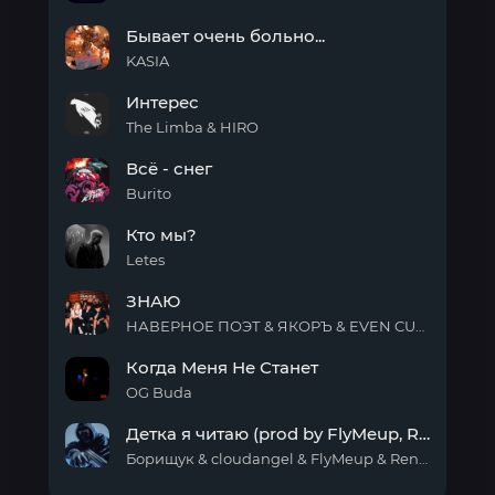
ЧАРОДЕЙКА
Бывает очень больно...
KASIA
Бывает
Интерес
очень
больно...
The Limba & HIRO
Интерес
Всё - снег
Burito
Всё -
Кто мы?
снег
Letes
Кто
ЗНАЮ
мы?
НАВЕРНОЕ ПОЭТ & ЯКОРЪ & EVEN CUTE
ЗНАЮ
Когда Меня Не Станет
OG Buda
Когда
Детка я читаю (prod by FlyMeup, Renaissance era)
Меня
Не
Борищук & cloudangel & FlyMeup & Renaissance era
Станет
Детка