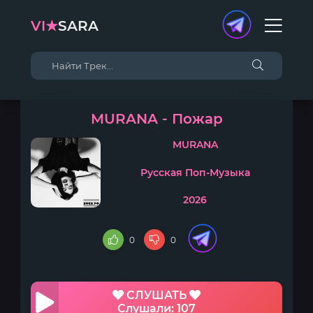
VI★
SARA
MURANA - Пожар
MURANA
Русская Поп-Музыка
2026
0
0
СЛУШАТЬ
Слушали: 107