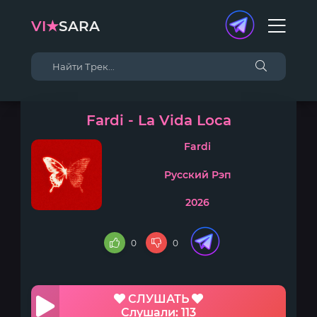
VI★
SARA
Fardi - La Vida Loca
Fardi
Русский Рэп
2026
0
0
СЛУШАТЬ
Слушали: 113