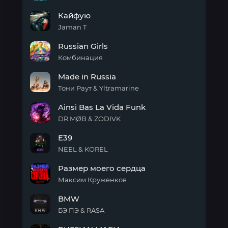
BLACK
Кайфую
RUSSIA
Jaman T
Кайфую
Russian Girls
Комбинация
Russian
Made in Russia
Girls
Тони Раут & Yltramarine
Made
Ainsi Bas La Vida Funk
in
Russia
DR MØB & ZODIVK
Ainsi
E39
Bas
La
NEEL & KOREL
Vida
E39
Funk
Размер моего сердца
Максим Круженков
Размер
BMW
моего
сердца
БЭ ПЭ & RASA
BMW