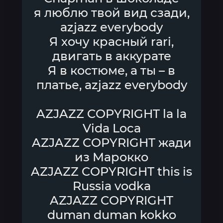
я люблю твой вид сзади,
azjazz everybody
Я хочу красный rari,
двигать в аккурате
Я в костюме, а ты – в
платье, azjazz everybody
AZJAZZ COPYRIGHT la la
Vida Loca
AZJAZZ COPYRIGHT жади
из Марокко
AZJAZZ COPYRIGHT this is
Russia vodka
AZJAZZ COPYRIGHT
duman duman kokko