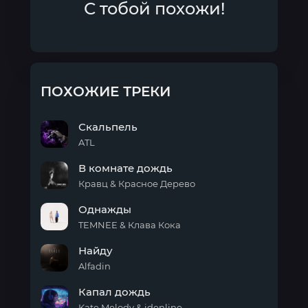
С тобой похожи!
ПОХОЖИЕ ТРЕКИ
Скальпель
ATL
Скальпель
В комнате дождь
Кравц & Красное Дерево
В
Однажды
комнате
дождь
TEMNEE & Клава Кока
Однажды
Найду
Alfadin
Найду
Капал дождь
Kate Melody & idenline