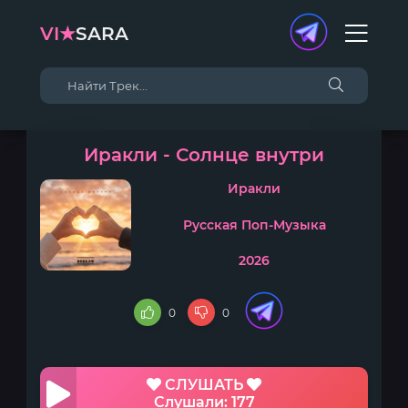
VI★
SARA
Иракли - Солнце внутри
Иракли
Русская Поп-Музыка
2026
0
0
СЛУШАТЬ
Слушали: 177