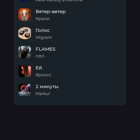
Капал
Ветер-ветер
дождь
Крыли
Ветер-
Голос
ветер
Migrant
Голос
FLAMES
nttrl
FLAMES
Ей
Бронкс
Ей
2 минуты
Markul
2
минуты