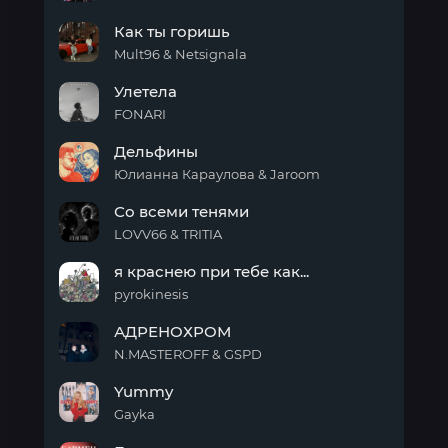
BASS
Как ты горишь
&
SEX
Mult96 & Netsignala
Как
Улетела
ты
горишь
FONARI
Улетела
Дельфины
Юлианна Караулова & Jaroom
Дельфины
Со всеми тенями
LOVV66 & TRITIA
Со
я краснею при тебе как...
всеми
тенями
pyrokinesis
я
АДРЕНОХРОМ
краснею
при
N.MASTEROFF & GSPD
тебе
АДРЕНОХРОМ
как...
Yummy
Gayka
Yummy