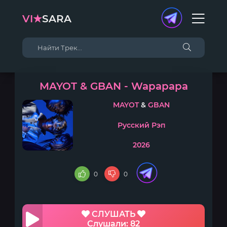
VI★
SARA
MAYOT & GBAN - Wapapapa
MAYOT
&
GBAN
Русский Рэп
2026
0
0
СЛУШАТЬ
Слушали: 82