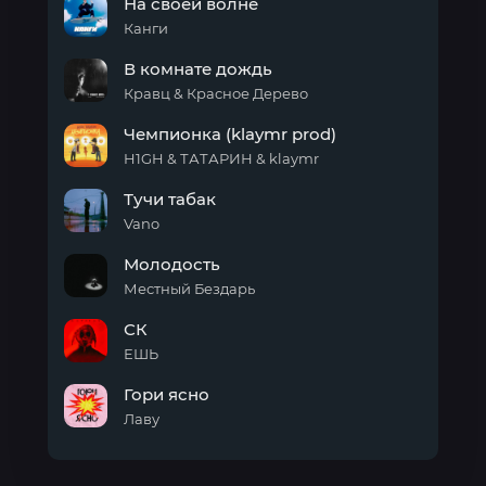
На своей волне
танцует
Канги
На
В комнате дождь
своей
волне
Кравц & Красное Дерево
В
Чемпионка (klaymr prod)
комнате
дождь
H1GH & ТАТАРИН & klaymr
Чемпионка
Тучи табак
(klaymr
prod)
Vano
Тучи
Молодость
табак
Местный Бездарь
Молодость
СК
ЕШЬ
СК
Гори ясно
Лаву
Гори
ясно