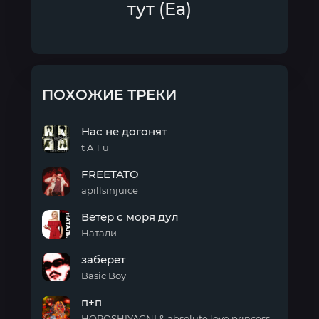
тут (Еа)
ПОХОЖИЕ ТРЕКИ
Нас не догонят
t A T u
Нас
FREETATO
не
догонят
apillsinjuice
FREETATO
Ветер с моря дул
Натали
Ветер
заберет
с
моря
Basic Boy
дул
заберет
п+п
HOROSHIYAGNI & absolute love princess