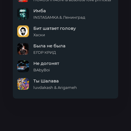
п+п
Имба
INSTASAMKA & Ленинград
Имба
Бит шатает голову
Хаски
Бит
Была не была
шатает
голову
ЕГОР КРИД
Была
Не догонят
не
была
BAbyBoi
Не
Ты Шалава
догонят
luvdakash & Arigameh
Ты
Шалава