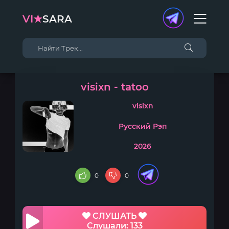
VI★
SARA
visixn - tatoo
visixn
Русский Рэп
2026
0
0
СЛУШАТЬ
Слушали: 133