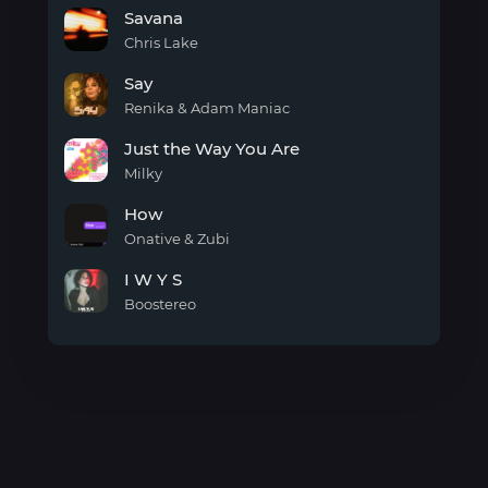
cold
Savana
air
Chris Lake
Savana
Say
Renika & Adam Maniac
Say
Just the Way You Are
Milky
Just
How
the
Way
Onative & Zubi
You
How
Are
I W Y S
Boostereo
I W Y
S