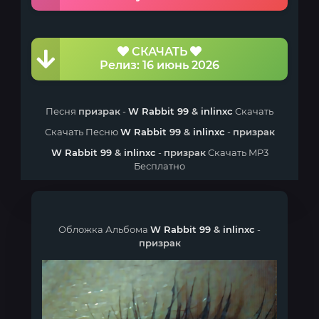
СКАЧАТЬ
Релиз: 16 июнь 2026
Песня
призрак
-
W Rabbit 99
&
inlinxc
Скачать
Скачать Песню
W Rabbit 99
&
inlinxc
-
призрак
W Rabbit 99
&
inlinxc
-
призрак
Скачать MP3
Бесплатно
Обложка Альбома
W Rabbit 99
&
inlinxc
-
призрак