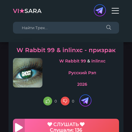
VI★
SARA
W Rabbit 99 & inlinxc - призрак
W Rabbit 99
&
inlinxc
Русский Рэп
2026
0
0
СЛУШАТЬ
Слушали: 136