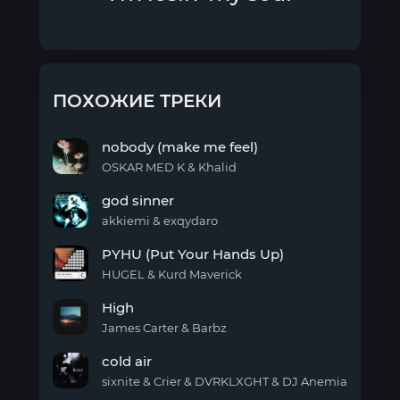
ПОХОЖИЕ ТРЕКИ
nobody (make me feel)
OSKAR MED K & Khalid
nobody
god sinner
(make
me
akkiemi & exqydaro
feel)
god
PYHU (Put Your Hands Up)
sinner
HUGEL & Kurd Maverick
PYHU
High
(Put
Your
James Carter & Barbz
Hands
High
Up)
cold air
sixnite & Crier & DVRKLXGHT & DJ Anemia