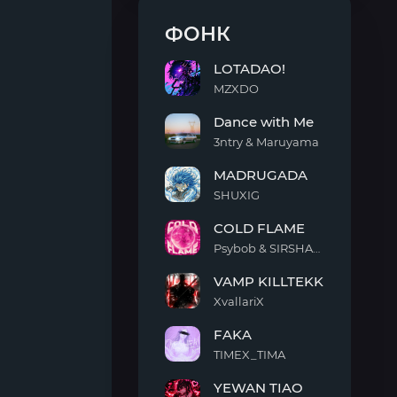
ФОНК
LOTADAO!
MZXDO
LOTADAO!
Dance with Me
3ntry & Maruyama
Dance
MADRUGADA
with
Me
SHUXIG
MADRUGADA
COLD FLAME
Psybob & SIRSHAAH
COLD
VAMP KILLTEKK
FLAME
XvallariX
VAMP
FAKA
KILLTEKK
TIMEX_TIMA
FAKA
YEWAN TIAO