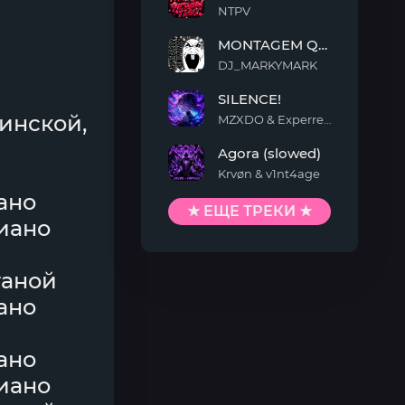
NTPV
YEWAN
MONTAGEM QUIMENTO
TIAO
DJ_MARKYMARK
MONTAGEM
SILENCE!
QUIMENTO
кинской,
MZXDO & Experrent
SILENCE!
Agora (slowed)
Krvøn & v1nt4age
Agora
ано
(slowed)
★ ЕЩЕ ТРЕКИ ★
иано
таной
ано
ано
иано