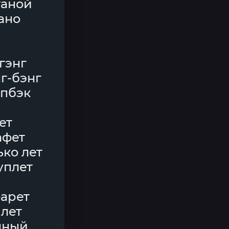
таной
ано
гэнг
нг-бэнг
эпбэк
ет
афет
ко лет
уплет
фарет
млет
нный