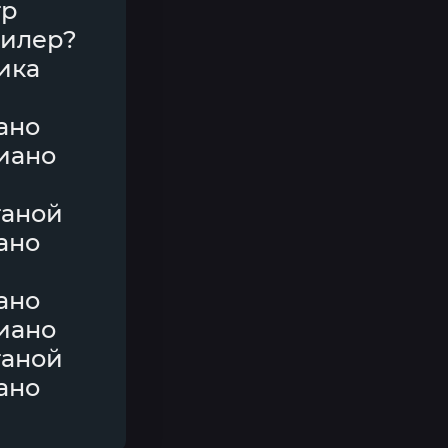
тр
килер?
ика
ано
иано
таной
ано
ано
иано
таной
ано