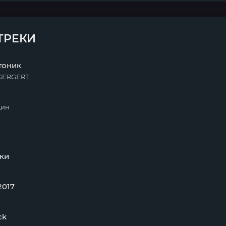
ТРЕКИ
тоник
EGERGERT
дин
ки
2017
ck