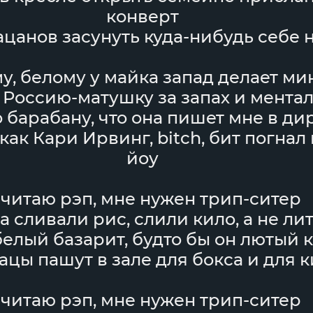
конверт
ацанов засунуть куда-нибудь себе н
у, белому у майка запад делает ми
Россию-матушку за запах и ментал
 барабану, что она пишет мне в ди
как Кари Ирвинг, bitch, бит погнал 
йоу
 читаю рэп, мне нужен трип-ситер
а сливали рис, слили кило, а не ли
елый базарит, будто бы он лютый 
ацы пашут в зале для бокса и для к
 читаю рэп, мне нужен трип-ситер