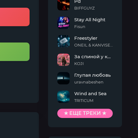
Pd
On
Me
BIFFGUYZ
Pd
Stay All Night
Fisun
Stay
Freestyler
All
Night
ONEIL & KANVISE & Kaskeiyp
Freestyler
За спиной у кисы
KOJI
За
Глупая любовь
спиной
у
uravnabeshen
кисы
Глупая
Wind and Sea
любовь
TRITICUM
Wind
and
★ ЕЩЕ ТРЕКИ ★
Sea