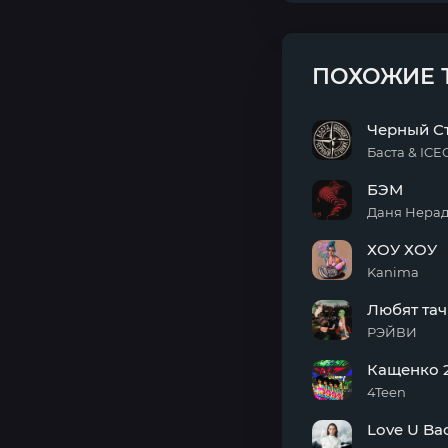
ПОХОЖИЕ 
Черный С
Баста & IC
Черный
БЭМ
Стоник
Даня Нера
БЭМ
ХОУ ХОУ
Kanima
ХОУ
Любят тач
ХОУ
РЭЙВИ
Любят
Кащенко 
тачки
4Teen
Кащенко
Love U Ba
2017