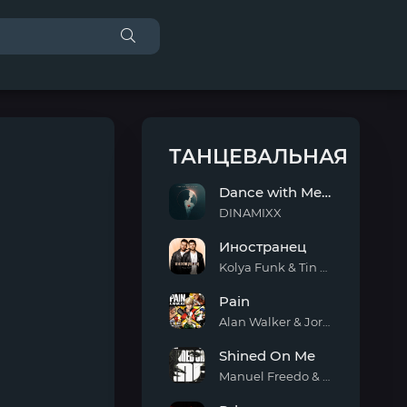
ТАНЦЕВАЛЬНАЯ
Dance with Me Tonight
DINAMIXX
Dance
Иностранец
with
Me
Kolya Funk & Tin Tin
Tonight
Иностранец
Pain
Alan Walker & Jordan Shaw
Pain
Shined On Me
Manuel Freedo & Scarlett
Shined