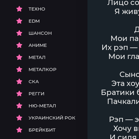
Лицо со
ТЕХНО
Я живу
EDM
Д
ШАНСОН
Мои па
АНИМЕ
Их рэп — 
Мои гла
МЕТАЛ
МЕТАЛКОР
Сыно
СКА
Эта хо
Братики 
РЕГГИ
Пачкали
НЮ-МЕТАЛ
УКРАИНСКИЙ РОК
Рэп — э
Хочу в
БРЕЙКБИТ
И сидя