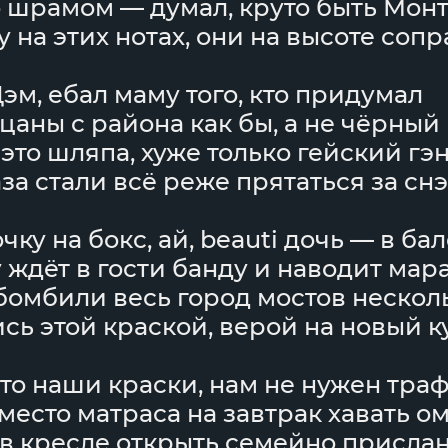
 шрамом — думал, круто быть Мон
 на этих нотах, они на высоте сопр
эм, ебал маму того, кто придумал
цаны с района как бы, а не чёрный 
это шляпа, хуже только гейский гэ
за стали всё реже прятаться за сн
чку на бокс, ай, beauti дочь — в бал
у ждёт в гости банду и наводит мар
бомбили весь город мостов несколь
сь этой краской, верой на новый к
то наши краски, нам не нужен тра
место матраса на завтрак хавать о
 в кресле открыть семейно присла