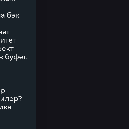
а бэк
нет
итет
рект
в буфет,
тр
килер?
ика