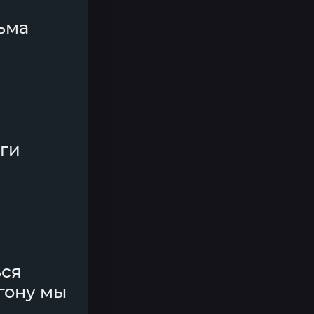
ьма
оги
ься
гону мы