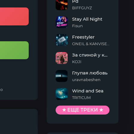
Pd
On
Me
BIFFGUYZ
Pd
Stay All Night
Fisun
Stay
Freestyler
All
Night
ONEIL & KANVISE & Kaskeiyp
Freestyler
За спиной у кисы
KOJI
За
Глупая любовь
спиной
у
uravnabeshen
кисы
Глупая
но
Wind and Sea
любовь
TRITICUM
Wind
and
★ ЕЩЕ ТРЕКИ ★
Sea