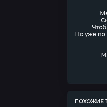
Ме
С
Чтоб
Но уже по
М
ПОХОЖИЕ 