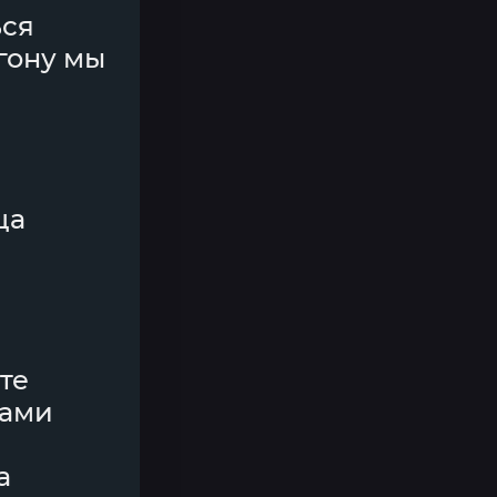
ься
гону мы
ца
те
нами
а