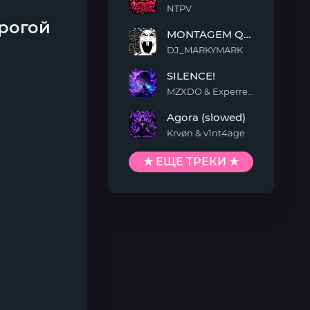
NTPV
YEWAN
рогой
MONTAGEM QUIMENTO
TIAO
DJ_MARKYMARK
MONTAGEM
SILENCE!
QUIMENTO
MZXDO & Experrent
SILENCE!
Agora (slowed)
Krvøn & v1nt4age
Agora
(slowed)
★ ЕЩЕ ТРЕКИ ★