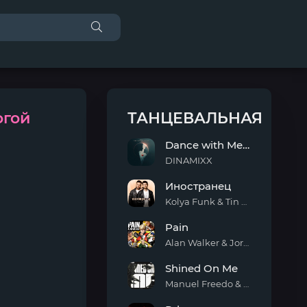
огой
ТАНЦЕВАЛЬНАЯ
Dance with Me Tonight
DINAMIXX
Dance
Иностранец
with
Me
Kolya Funk & Tin Tin
Tonight
Иностранец
Pain
Alan Walker & Jordan Shaw
Pain
Shined On Me
Manuel Freedo & Scarlett
Shined