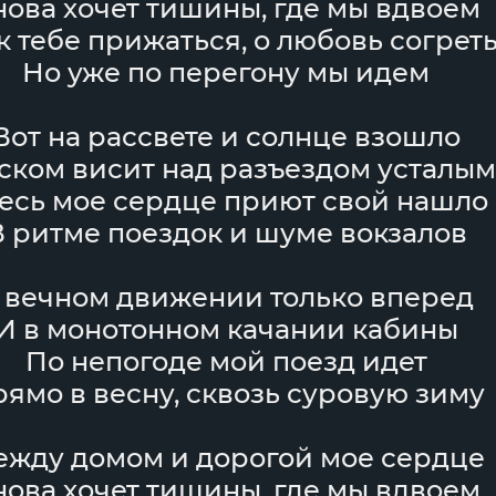
нова хочет тишины, где мы вдвоем
к тебе прижаться, о любовь согрет
Но уже по перегону мы идем
Вот на рассвете и солнце взошло
ском висит над разъездом усталым
есь мое сердце приют свой нашло
В ритме поездок и шуме вокзалов
 вечном движении только вперед
И в монотонном качании кабины
По непогоде мой поезд идет
ямо в весну, сквозь суровую зиму
жду домом и дорогой мое сердце
нова хочет тишины, где мы вдвоем