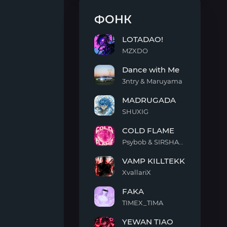
ФОНК
LOTADAO!
MZXDO
LOTADAO!
Dance with Me
3ntry & Maruyama
Dance
MADRUGADA
with
Me
SHUXIG
MADRUGADA
COLD FLAME
Psybob & SIRSHAAH
COLD
VAMP KILLTEKK
FLAME
XvallariX
VAMP
FAKA
KILLTEKK
TIMEX_TIMA
FAKA
YEWAN TIAO