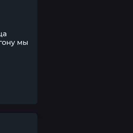
ца
гону мы