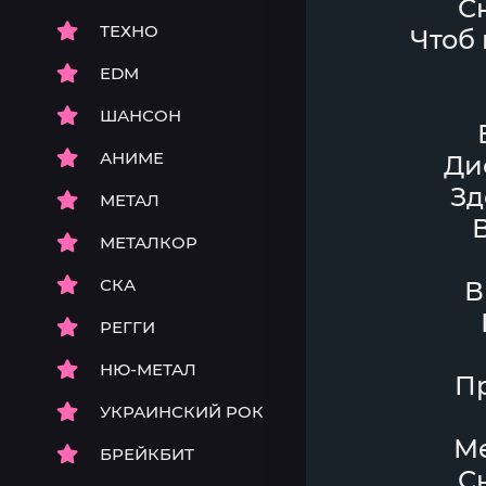
С
ТЕХНО
Чтоб 
EDM
ШАНСОН
АНИМЕ
Ди
Зд
МЕТАЛ
МЕТАЛКОР
СКА
В
РЕГГИ
НЮ-МЕТАЛ
Пр
УКРАИНСКИЙ РОК
Ме
БРЕЙКБИТ
С