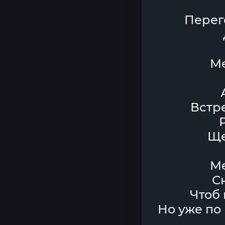
Перег
Ме
Встр
Ще
Ме
С
Чтоб 
Но уже по