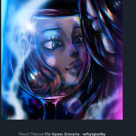
Текст Песни
По Краю Бокала
-
whyspurky