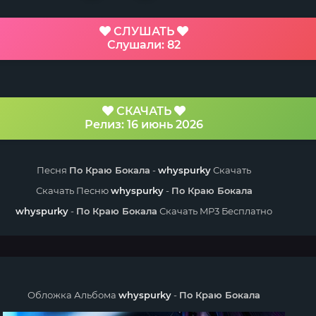
СЛУШАТЬ
Слушали: 82
СКАЧАТЬ
Релиз: 16 июнь 2026
Песня
По Краю Бокала
-
whyspurky
Скачать
Скачать Песню
whyspurky
-
По Краю Бокала
whyspurky
-
По Краю Бокала
Скачать MP3 Бесплатно
Обложка Альбома
whyspurky
-
По Краю Бокала