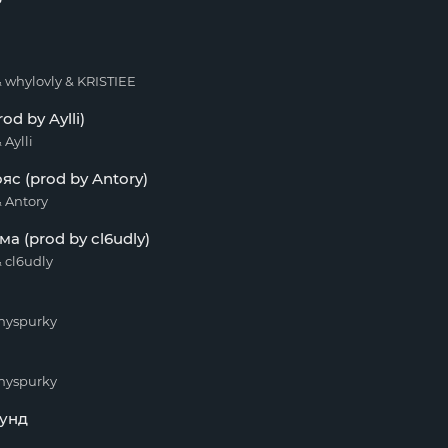
 whylovly & KRISTIEE
prod by Aylli)
Aylli
яс (prod by Antory)
 Antory
а (prod by cl6udly)
 cl6udly
hyspurky
whyspurky
кунд