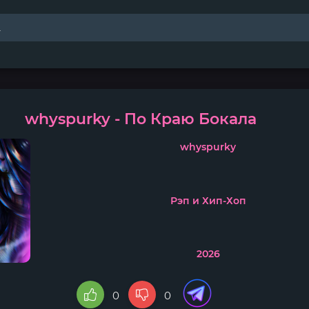
whyspurky - По Краю Бокала
whyspurky
Рэп и Хип-Хоп
2026
0
0