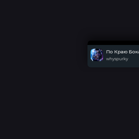
По Краю Бок
whyspurky
DMCA