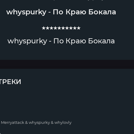
whyspurky
-
По Краю Бокала
★★★★★★★★★★
whyspurky - По Краю Бокала
ТРЕКИ
g
 Merryattack & whyspurky & whylovly
ю