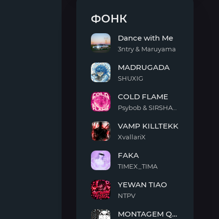
ФОНК
Dance with Me
3ntry & Maruyama
Dance
MADRUGADA
with
Me
SHUXIG
MADRUGADA
COLD FLAME
Psybob & SIRSHAAH
COLD
VAMP KILLTEKK
FLAME
XvallariX
VAMP
FAKA
KILLTEKK
TIMEX_TIMA
FAKA
YEWAN TIAO
NTPV
YEWAN
MONTAGEM QUIMENTO
TIAO