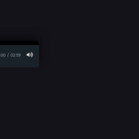
:00
02:59
© 2026 visara.ru » Для Связи:
E-Mail