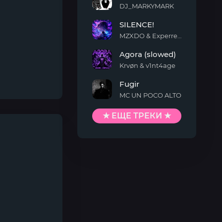
DJ_MARKYMARK
MONTAGEM
SILENCE!
QUIMENTO
MZXDO & Experrent
SILENCE!
Agora (slowed)
Krvøn & v1nt4age
Agora
Fugir
(slowed)
MC UN POCO ALTO
Fugir
★ ЕЩЕ ТРЕКИ ★