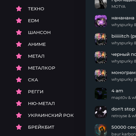
MOTYA
ТЕХНО
Пропадаю
нананана
EDM
whyspurky &
нананана
ШАНСОН
biiiiiitch (
whyspurky & 
АНИМЕ
biiiiiitch
черный по
(prod
МЕТАЛ
by
whyspurky &
Aylli)
черный
МЕТАЛКОР
монограмм
пояс
(prod
СКА
whyspurky &
by
монограмма
Antory)
4 am
РЕГГИ
(prod
by
mapt0v & w
cl6udly)
НЮ-МЕТАЛ
4 am
don't stop
УКРАИНСКИЙ РОК
retroyse & 
don't
БРЕЙКБИТ
50000 се
stop
baur karbon