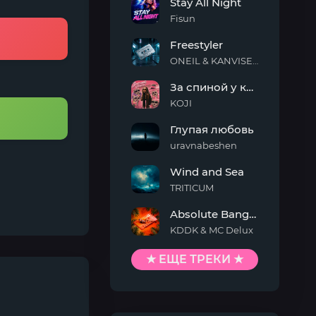
Stay All Night
Fisun
Stay
Freestyler
All
Night
ONEIL & KANVISE & Kaskeiyp
Freestyler
За спиной у кисы
KOJI
За
Глупая любовь
спиной
у
uravnabeshen
кисы
Глупая
Wind and Sea
любовь
TRITICUM
Wind
Absolute Banger
and
Sea
KDDK & MC Delux
Absolute
Banger
★ ЕЩЕ ТРЕКИ ★