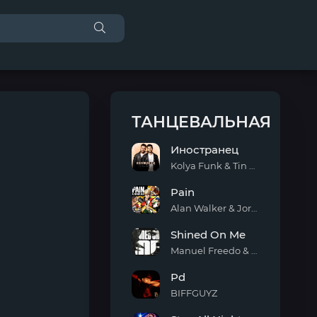
ТАНЦЕВАЛЬНАЯ
Иностранец
Kolya Funk & Tin Tin
Иностранец
Pain
Alan Walker & Jordan Shaw
Pain
Shined On Me
Manuel Freedo & Scarlett
Shined
Pd
On
Me
BIFFGUYZ
Pd