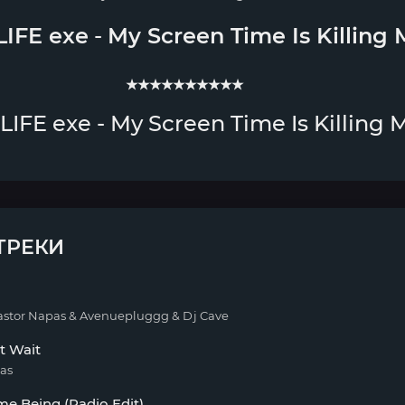
IFE exe
-
My Screen Time Is Killing
★★★★★★★★★★
IFE exe - My Screen Time Is Killing 
ТРЕКИ
astor Napas & Avenuepluggg & Dj Cave
t Wait
ras
me Being (Radio Edit)