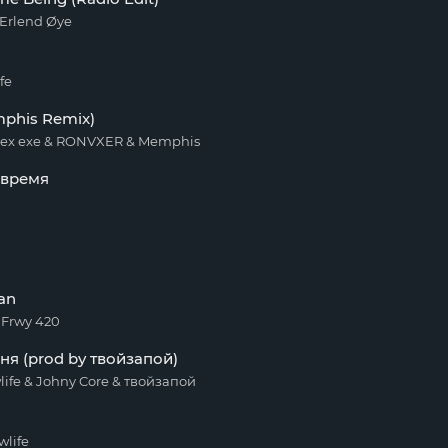
Erlend Øye
fe
phis Remix)
ydex exe & RONVXER & Memphis
 время
Man
Frwy 420
ня (prod by твойзапой)
life & Johny Core & твойзапой
wlife