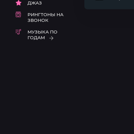
ДЖАЗ
by
аромат
твойзапой)
РИНГТОНЫ НА
ЗВОНОК
МУЗЫКА ПО
ГОДАМ