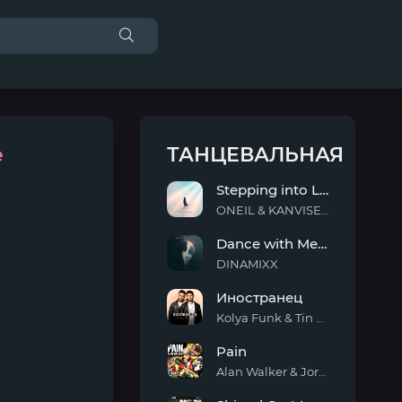
e
ТАНЦЕВАЛЬНАЯ
Stepping into Light
ONEIL & KANVISE & ERCODES
Stepping
Dance with Me Tonight
into
Light
DINAMIXX
Dance
Иностранец
with
Me
Kolya Funk & Tin Tin
Tonight
Иностранец
Pain
Alan Walker & Jordan Shaw
Pain