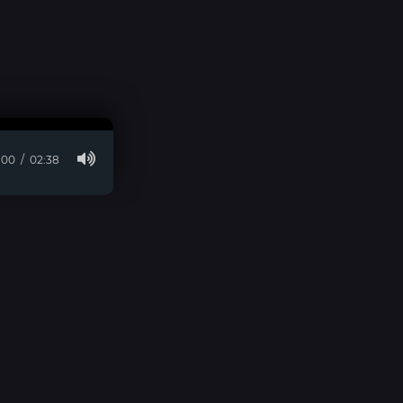
:00
02:38
© 2026 visara.ru » Для Связи:
E-Mail