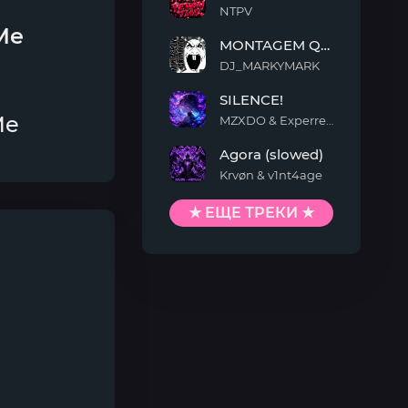
NTPV
YEWAN
 Me
MONTAGEM QUIMENTO
TIAO
DJ_MARKYMARK
MONTAGEM
SILENCE!
QUIMENTO
Me
MZXDO & Experrent
SILENCE!
Agora (slowed)
Krvøn & v1nt4age
Agora
(slowed)
★ ЕЩЕ ТРЕКИ ★