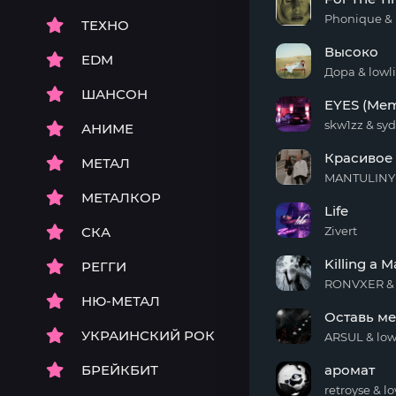
Won't
Wait
Phonique & 
ТЕХНО
For
Высоко
The
EDM
Time
Дора & lowli
Being
Высоко
ШАНСОН
(Radio
EYES (Mem
Edit)
skw1zz & s
АНИМЕ
EYES
Красивое
(Memphis
МЕТАЛ
Remix)
MANTULINY
Красивое
МЕТАЛКОР
Life
время
СКА
Zivert
Life
Killing a 
РЕГГИ
RONVXER & 
НЮ-МЕТАЛ
Killing
Оставь ме
a
УКРАИНСКИЙ РОК
Man
ARSUL & low
Оставь
БРЕЙКБИТ
аромат
меня
(prod
retroyse & lo