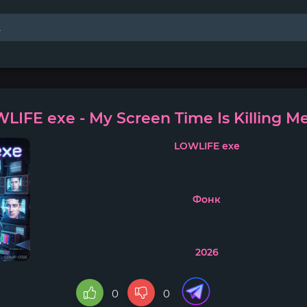
LIFE exe - My Screen Time Is Killing M
LOWLIFE exe
Фонк
2026
0
0