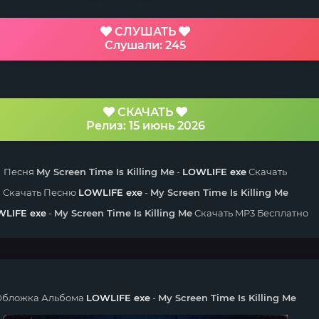
СЛУШАТЬ
Слушали: 245
СКАЧАТЬ
Релиз: 15 июнь 2026
Песня
My Screen Time Is Killing Me
-
LOWLIFE exe
Скачать
Скачать Песню
LOWLIFE exe
-
My Screen Time Is Killing Me
LIFE exe
-
My Screen Time Is Killing Me
Скачать MP3 Бесплатно
Обложка Альбома
LOWLIFE exe
-
My Screen Time Is Killing Me