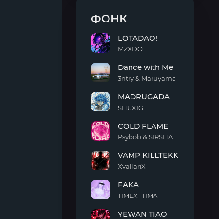
ФОНК
LOTADAO!
MZXDO
LOTADAO!
Dance with Me
3ntry & Maruyama
Dance
MADRUGADA
with
Me
SHUXIG
MADRUGADA
COLD FLAME
Psybob & SIRSHAAH
COLD
VAMP KILLTEKK
FLAME
XvallariX
VAMP
FAKA
KILLTEKK
TIMEX_TIMA
FAKA
YEWAN TIAO