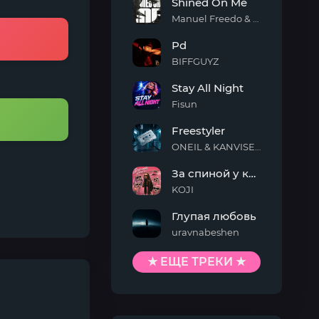
Shined On Me
Manuel Freedo & Scarlett
Shined
Pd
On
Me
BIFFGUYZ
Pd
Stay All Night
Fisun
Stay
Freestyler
All
Night
ONEIL & KANVISE & Kaskeiyp
Freestyler
За спиной у кисы
KOJI
За
Глупая любовь
спиной
у
uravnabeshen
кисы
Глупая
любовь
★ ЕЩЕ ТРЕКИ ★