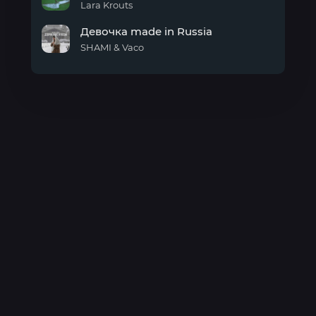
Lara Krouts
Мало
Девочка made in Russia
SHAMI & Vaco
Девочка
made
in
Russia