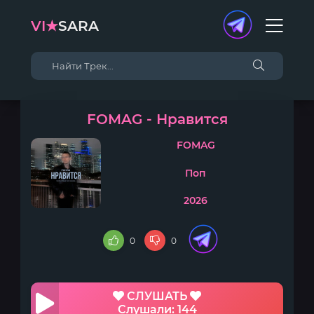
VI★
SARA
FOMAG - Нравится
FOMAG
Поп
2026
0
0
СЛУШАТЬ
Слушали: 144