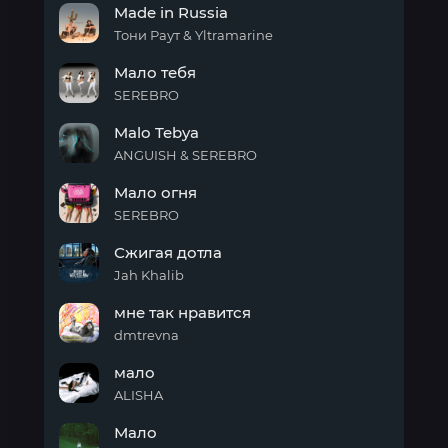
Made in Russia
RUSSIA
Тони Раут & Yltramarine
Made
Мало тебя
in
Russia
SEREBRO
Мало
Malo Tebya
тебя
ANGUISH & SEREBRO
Malo
Мало огня
Tebya
SEREBRO
Мало
Сжигая дотла
огня
Jah Khalib
Сжигая
мне так нравится
дотла
dmtrevna
мне
мало
так
нравится
ALISHA
мало
Мало