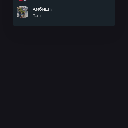
Малина
Амбиции
Бэнг
Амбиции