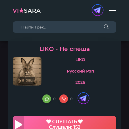
VI★
SARA
LIKO - Не спеша
LIKO
Русский Рэп
2026
0
0
СЛУШАТЬ
Слушали: 152