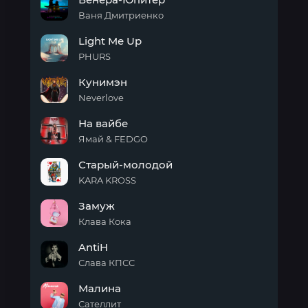
Ваня Дмитриенко
Венера-
Light Me Up
Юпитер
PHURS
Light
Кунимэн
Me
Up
Neverlove
Кунимэн
На вайбе
Ямай & FEDGO
На
Старый-молодой
вайбе
KARA KROSS
Старый-
Замуж
молодой
Клава Кока
Замуж
AntiH
Слава КПСС
AntiH
Малина
Сателлит