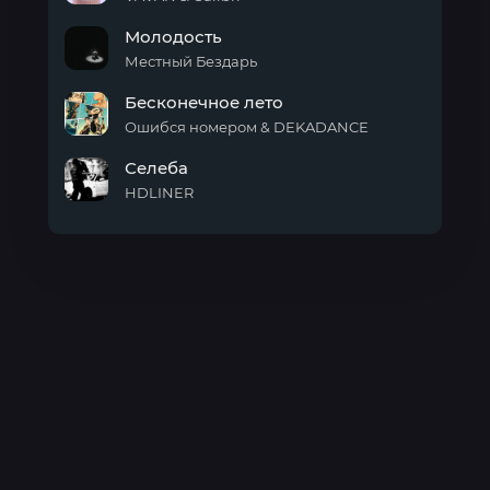
Раф
Молодость
на
миндальном
Местный Бездарь
Молодость
Бесконечное лето
Ошибся номером & DEKADANCE
Бесконечное
Селеба
лето
HDLINER
Селеба