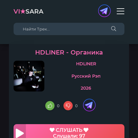
VI★
SARA
HDLINER - Органика
HDLINER
Русский Рэп
2026
0
0
СЛУШАТЬ
Слушали: 97