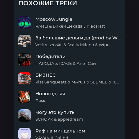
ПОХОЖИЕ ТРЕКИ
Moscow Jungle
RANLI & Бикей Декада & Nacaratt
Moscow
За большие деньги да (prod by Wipo)
Jungle
Voskresenskii & Scally Milano & Wipo
За
Победители
большие
деньги
ПАРОДА & 10AGE & Анет Сай
да
Победители
(prod
БИЗНЕС
by
VisaGangBeatz & MAYOT & SEEMEE & 163ONMYNECK
Wipo)
БИЗНЕС
Новогодняя
Ляма
Новогодняя
могу это купить
SCHOKK & appledream
могу
Раф на миндальном
это
купить
VAVAN & Galibri