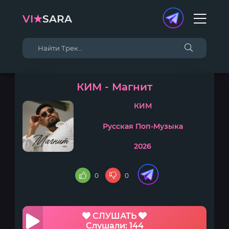
VI★
SARA
КИМ - Магнит
КИМ
Русская Поп-Музыка
2026
0
0
СЛУШАТЬ
Слушали: 144