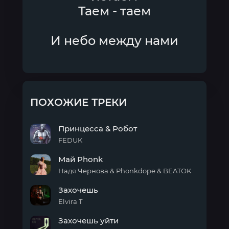
Таем - таем
И небо между нами
ПОХОЖИЕ ТРЕКИ
Принцесса & Робот
FEDUK
Принцесса
Май Phonk
&
Робот
Надя Чернова & Phonkdope & BEATOK
Май
Захочешь
Phonk
Elvira T
Захочешь
Захочешь уйти