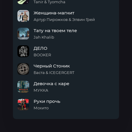
Tanir & Tyomcha
Захочешь
Женщина-магнит
уйти
Артур Пирожков & Элвин Грей
Женщина-
Тату на твоем теле
магнит
Jah Khalib
Тату
ДЕЛО
на
твоем
BOOKER
теле
ДЕЛО
Черный Стоник
Баста & ICEGERGERT
Черный
Девочка с каре
Стоник
МУККА
Девочка
Руки прочь
с
каре
Мохито
Руки
прочь