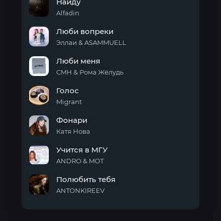
Найду
Alfadin
Найду
Люби вопреки
Эллаи & ASAMMUELL
Люби
Люби меня
вопреки
CMH & Рома Жёлудь
Люби
Голос
меня
Migrant
Голос
Фонари
Катя Нова
Фонари
Учится в МГУ
ANDRO & MOT
Учится
Полюбить тебя
в
МГУ
ANTONKIREEV
Полюбить
тебя