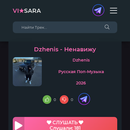
VI★
SARA
Dzhenis - Ненавижу
Dzhenis
Русская Поп-Музыка
2026
0
0
СЛУШАТЬ
Слушали: 181