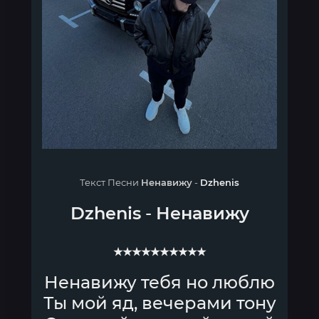
Текст Песни
Ненавижу
-
Dzhenis
Dzhenis
-
Ненавижу
★★★★★★★★★★
Ненавижу тебя но люблю
Ты мой яд, вечерами тону