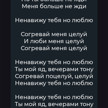
Меня больше не жди
Ненавижу тебя но люблю
Согревай меня целуй
И люби меня целуй
Согревай меня целуй
Ненавижу тебя но люблю
Ты мой яд, вечерами тону
Согревай поцелуй, целуй
Ненавижу тебя но люблю
Ненавижу тебя но люблю
Ты мой яд, вечерами тону