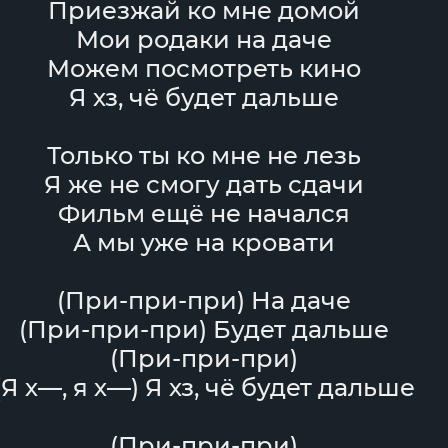
Приезжай ко мне домой
Мои родаки на даче
Можем посмотреть кино
Я хз, чё будет дальше
Только ты ко мне не лезь
Я же не смогу дать сдачи
Фильм ещё не начался
А мы уже на кровати
(При-при-при) На даче
(При-при-при) Будет дальше
(При-при-при)
(Я х—, я х—) Я хз, чё будет дальше
(При-при-при)