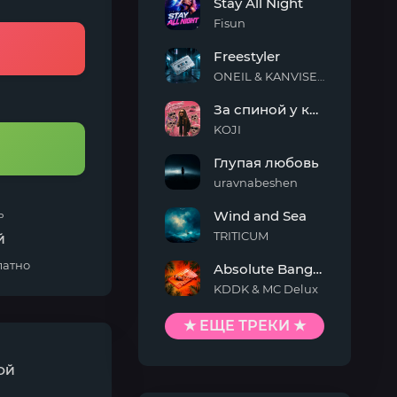
Stay All Night
Fisun
Stay
Freestyler
All
Night
ONEIL & KANVISE & Kaskeiyp
Freestyler
За спиной у кисы
KOJI
За
Глупая любовь
спиной
у
uravnabeshen
кисы
Глупая
ь
Wind and Sea
любовь
TRITICUM
Й
Wind
латно
Absolute Banger
and
Sea
KDDK & MC Delux
Absolute
Banger
★ ЕЩЕ ТРЕКИ ★
ОЙ