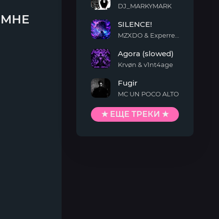
DJ_MARKYMARK
MONTAGEM
 МНЕ
SILENCE!
QUIMENTO
MZXDO & Experrent
SILENCE!
Agora (slowed)
Krvøn & v1nt4age
Agora
Fugir
(slowed)
MC UN POCO ALTO
Fugir
★ ЕЩЕ ТРЕКИ ★