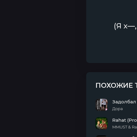
(Я х—,
ПОХОЖИЕ 
Задолбал
Дора
Задолбал
Rahat (Pro
меня
игнорить
MMUST & Ra
Rahat