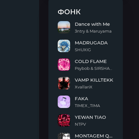
ФОНК
Dance with Me
3ntry & Maruyama
Dance
MADRUGADA
with
Me
SHUXIG
MADRUGADA
COLD FLAME
Psybob & SIRSHAAH
COLD
VAMP KILLTEKK
FLAME
XvallariX
VAMP
FAKA
KILLTEKK
TIMEX_TIMA
FAKA
YEWAN TIAO
NTPV
YEWAN
MONTAGEM QUIMENTO
TIAO