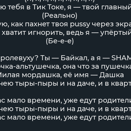
ю тебя в Тик Токе, я — твой главны
(Реально)
ю, как пахнет твоя pussy через экр
хватит игнорить, ведь я — упёрты
(Бе-е-е)
ролевуху? Ты — Байкал, а я — SH
чка-альтушечка, она что за пушечк
илая мордашка, её имя — Дашка
 нею тыры-пыры и на даче, и в квар
ас мало времени, уже едут родител
 нею тыры-пыры и на даче, и в квар
ас мало времени, уже едут родител