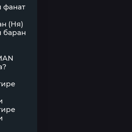
й фанат
ан (Ня)
й баран
AMAN
а?
тире
и
тире
и