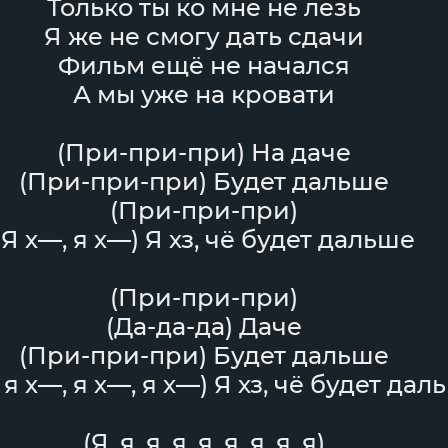
Только ты ко мне не лезь
Я же не смогу дать сдачи
Фильм ещё не начался
А мы уже на кровати
(При-при-при) На даче
(При-при-при) Будет дальше
(При-при-при)
(Я х—, я х—) Я хз, чё будет дальше
(При-при-при)
(Да-да-да) Даче
(При-при-при) Будет дальше
 я х—, я х—, я х—) Я хз, чё будет дал
(Я, я, я, я, я, я, я, я, я)