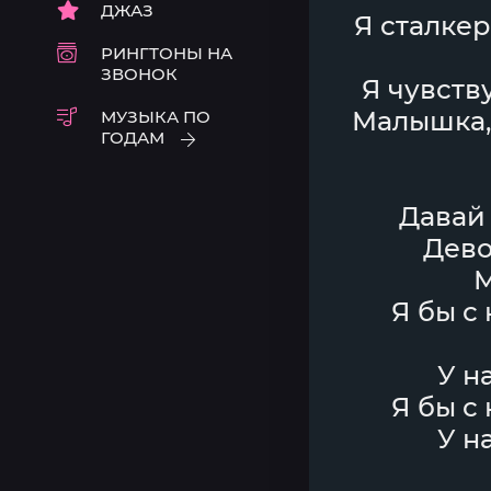
ДЖАЗ
Я сталкер
РИНГТОНЫ НА
ЗВОНОК
Я чувству
Малышка, 
МУЗЫКА ПО
ГОДАМ
Давай 
Дево
М
Я бы с
У н
Я бы с
У н