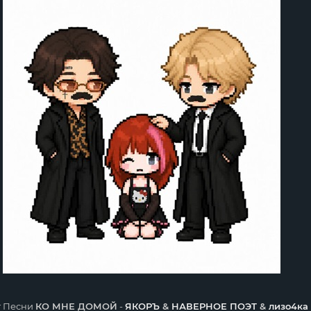
т Песни
КО МНЕ ДОМОЙ
-
ЯКОРЪ
&
НАВЕРНОЕ ПОЭТ
&
лизо4ка