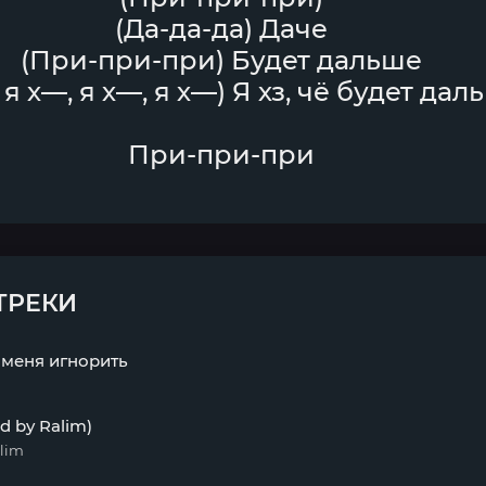
(Да-да-да) Даче
(При-при-при) Будет дальше
 я х—, я х—, я х—) Я хз, чё будет дал
При-при-при
ТРЕКИ
 меня игнорить
d by Ralim)
lim