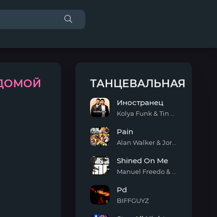
 ДОМОЙ
ТАНЦЕВАЛЬНАЯ
Иностранец
Kolya Funk & Tin Tin
Иностранец
Pain
Alan Walker & Jordan Shaw
Pain
Shined On Me
Manuel Freedo & Scarlett
Shined
Pd
On
Me
BIFFGUYZ
Pd