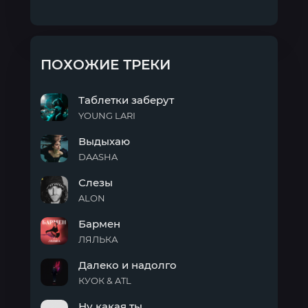
ПОХОЖИЕ ТРЕКИ
Таблетки заберут
YOUNG LARI
Таблетки
Выдыхаю
заберут
DAASHA
Выдыхаю
Слезы
ALON
Слезы
Бармен
ЛЯЛЬКА
Бармен
Далеко и надолго
КУОК & ATL
Далеко
Ну какая ты