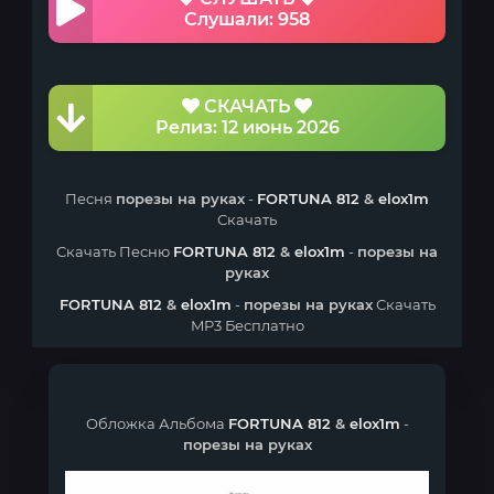
Слушали: 958
СКАЧАТЬ
Релиз: 12 июнь 2026
Песня
порезы на руках
-
FORTUNA 812
&
elox1m
Скачать
Скачать Песню
FORTUNA 812
&
elox1m
-
порезы на
руках
FORTUNA 812
&
elox1m
-
порезы на руках
Скачать
MP3 Бесплатно
Обложка Альбома
FORTUNA 812
&
elox1m
-
порезы на руках