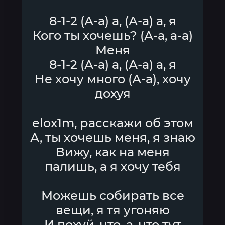
8-1-2 (А-а) а, (А-а) а, я
Кого ты хочешь? (А-а, а-а)
Меня
8-1-2 (А-а) а, (А-а) а, я
Не хочу много (А-а), хочу
дохуя
​elox1m, расскажи об этом
А, ты хочешь меня, я знаю
Вижу, как на меня
палишь, а я хочу тебя
Можешь собирать все
вещи, я тя угоняю
И похуй, что, а, что тут