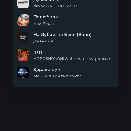
и
надолго
daybe & ROLDOZZZER
Ну
Полюбила
какая
ты
Ани Лорак
Полюбила
На Дубаи, на Бали (Вали)
ДжаЯмми
На
п+п
Дубаи,
на
HOROSHIYAGNI & absolute love princess
Бали
п+п
(Вали)
Здравствуй
MACAN & Три дня дождя
Здравствуй