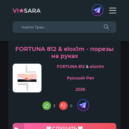
VI★
SARA
FORTUNA 812 & elox1m - порезы
на руках
FORTUNA 812
&
elox1m
Русский Рэп
2026
3
0
СЛУШАТЬ