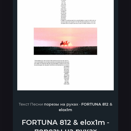
Текст Песни
порезы на руках
-
FORTUNA 812
&
elox1m
FORTUNA 812
&
elox1m
-
порезы на руках