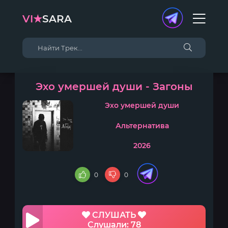
VI★
SARA
Эхо умершей души - Загоны
Эхо умершей души
Альтернатива
2026
0
0
СЛУШАТЬ
Слушали: 78