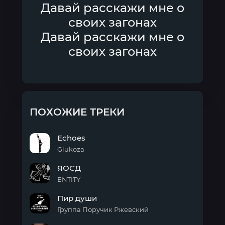
Давай расскажи мне о
своих загонах
Давай расскажи мне о
своих загонах
ПОХОЖИЕ ТРЕКИ
Echoes
Glukoza
Echoes
ЯОСД
ENTITY
ЯОСД
Пир души
Группа Поручик Ржевский
Пир