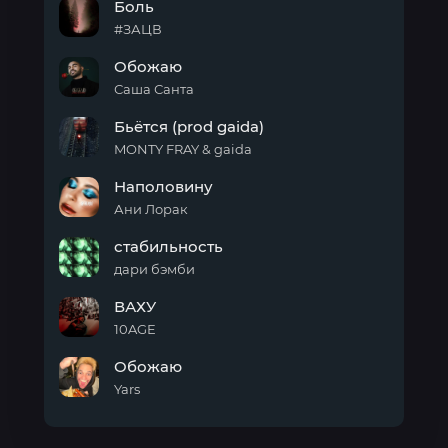
Боль
души
#ЗАЦВ
Боль
Обожаю
Саша Санта
Обожаю
Бьётся (prod gaida)
MONTY FRAY & gaida
Бьётся
Наполовину
(prod
gaida)
Ани Лорак
Наполовину
стабильность
дари бэмби
стабильность
ВАХУ
10AGE
ВАХУ
Обожаю
Yars
Обожаю