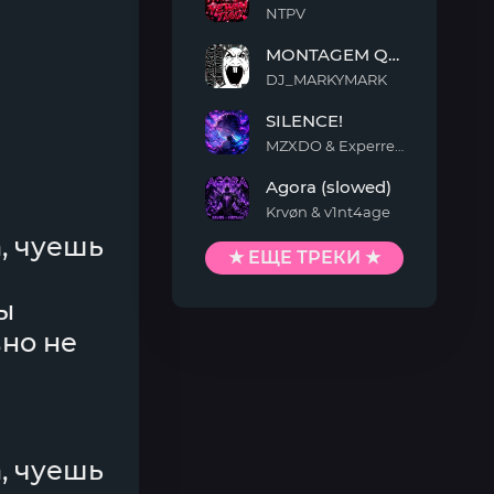
NTPV
YEWAN
MONTAGEM QUIMENTO
TIAO
DJ_MARKYMARK
MONTAGEM
SILENCE!
QUIMENTO
MZXDO & Experrent
SILENCE!
Agora (slowed)
Krvøn & v1nt4age
Agora
а, чуешь
(slowed)
★ ЕЩЕ ТРЕКИ ★
ы
вно не
а, чуешь