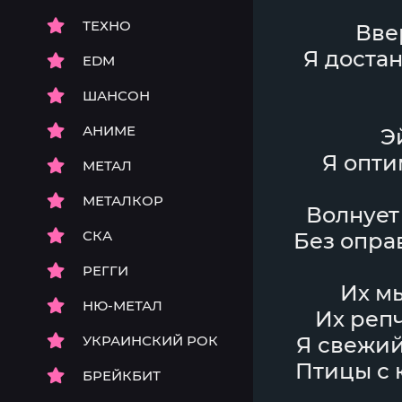
ТЕХНО
Вве
Я достан
EDM
ШАНСОН
АНИМЕ
Э
Я опти
МЕТАЛ
МЕТАЛКОР
Волнует 
СКА
Без опра
РЕГГИ
Их мы
НЮ-МЕТАЛ
Их репч
УКРАИНСКИЙ РОК
Я свежий
Птицы с 
БРЕЙКБИТ