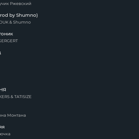
учик Ржевский
rod by Shumno)
EDUK & Shumno
тоник
EGERGERT
д
НЯ
ERS & TATISIZE
нна Монтана
яя
дючка