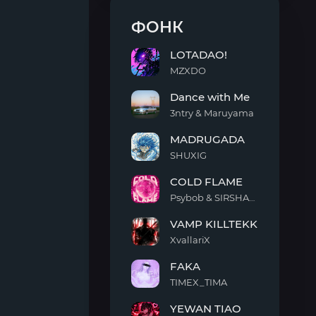
ФОНК
LOTADAO!
MZXDO
LOTADAO!
Dance with Me
3ntry & Maruyama
Dance
MADRUGADA
with
Me
SHUXIG
MADRUGADA
COLD FLAME
Psybob & SIRSHAAH
COLD
VAMP KILLTEKK
FLAME
XvallariX
VAMP
FAKA
KILLTEKK
TIMEX_TIMA
FAKA
YEWAN TIAO