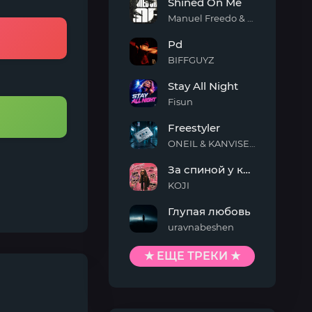
Shined On Me
Manuel Freedo & Scarlett
Shined
Pd
On
Me
BIFFGUYZ
Pd
Stay All Night
Fisun
Stay
Freestyler
All
Night
ONEIL & KANVISE & Kaskeiyp
Freestyler
За спиной у кисы
KOJI
За
Глупая любовь
спиной
у
uravnabeshen
кисы
Глупая
любовь
★ ЕЩЕ ТРЕКИ ★