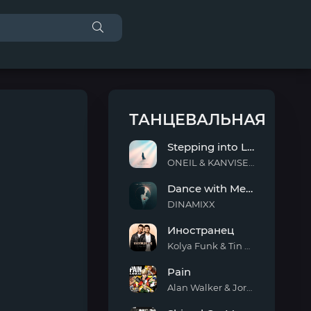
ТАНЦЕВАЛЬНАЯ
Stepping into Light
ONEIL & KANVISE & ERCODES
Stepping
Dance with Me Tonight
into
Light
DINAMIXX
Dance
Иностранец
with
Me
Kolya Funk & Tin Tin
Tonight
Иностранец
Pain
Alan Walker & Jordan Shaw
Pain