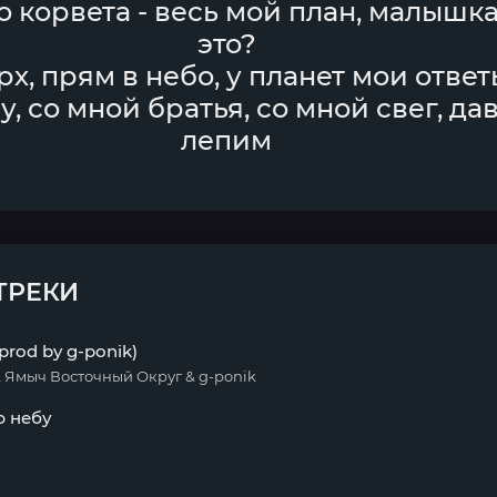
о корвета - весь мой план, малышк
это?
рх, прям в небо, у планет мои ответ
у, со мной братья, со мной свег, да
лепим
ТРЕКИ
prod by g-ponik)
& Ямыч Восточный Округ & g-ponik
ю небу