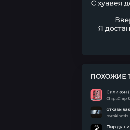
С хуавея д
Вве
Я достан
ПОХОЖИЕ 
Силикон (
ChipaChip 
Силикон
отказыва
(prod
by g-
pyrokinesis
ponik)
отказываю
Пир души
небу