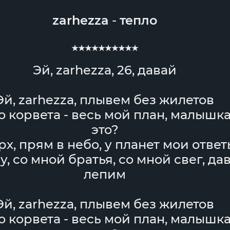
zarhezza
-
тепло
★★★★★★★★★★
Эй, zarhezza, 26, давай
Эй, zarhezza, плывем без жилетов
о корвета - весь мой план, малышк
это?
рх, прям в небо, у планет мои ответ
у, со мной братья, со мной свег, да
лепим
Эй, zarhezza, плывем без жилетов
о корвета - весь мой план, малышк