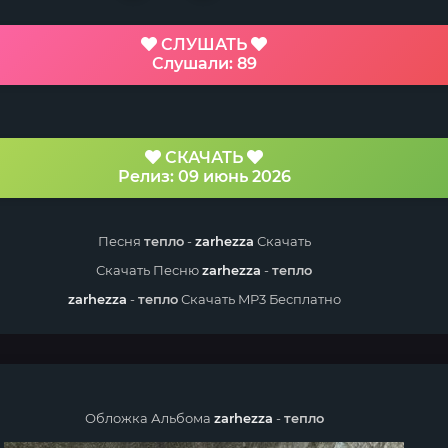
СЛУШАТЬ
Слушали: 89
СКАЧАТЬ
Релиз: 09 июнь 2026
Песня
тепло
-
zarhezza
Скачать
Скачать Песню
zarhezza
-
тепло
zarhezza
-
тепло
Скачать MP3 Бесплатно
Обложка Альбома
zarhezza
-
тепло