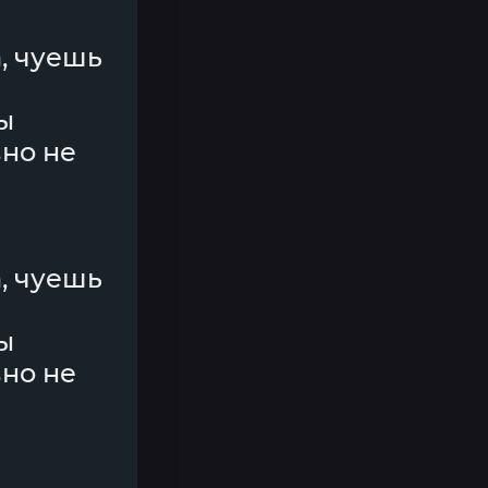
а, чуешь
ы
вно не
а, чуешь
ы
вно не