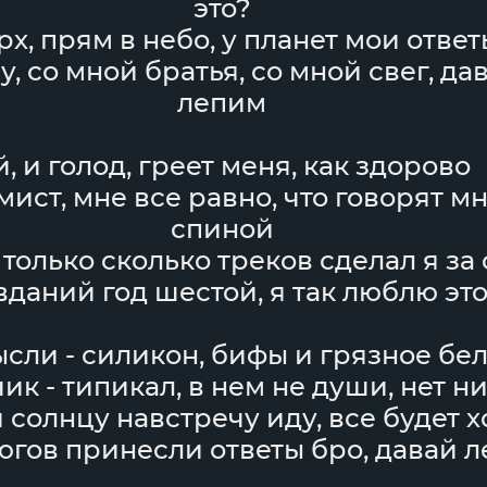
это?
рх, прям в небо, у планет мои ответ
у, со мной братья, со мной свег, да
лепим
й, и голод, греет меня, как здорово
мист, мне все равно, что говорят мн
спиной
только сколько треков сделал я за
вданий год шестой, я так люблю эт
сли - силикон, бифы и грязное бе
ик - типикал, в нем не души, нет н
 солнцу навстречу иду, все будет 
югов принесли ответы бро, давай ле