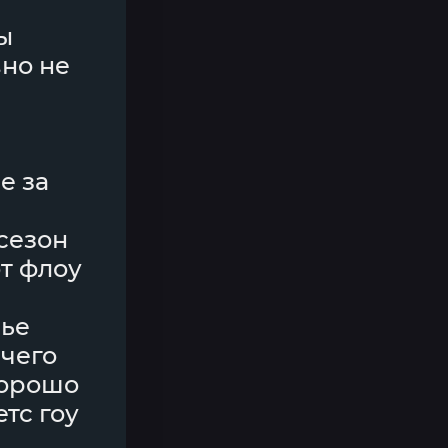
ы
вно не
е за
 сезон
от флоу
лье
ичего
хорошо
тс гоу