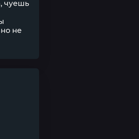
а, чуешь
ы
вно не