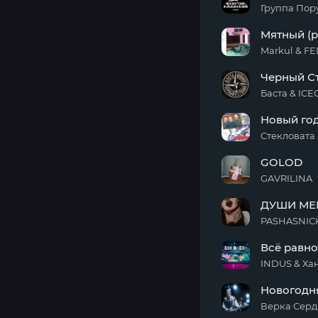
Группа Пор
Пир
Мятный (p
души
Markul & F
Мятный
Черный С
(prod
by
Баста & IC
Shumno)
Черный
Новый го
Стоник
Стекловата
Новый
GOLOD
год
GAVRILINA
GOLOD
ДУШИ МЕ
PASHASNICK
ДУШИ
Всё равно
МЕНЯ
INDUS & Ха
Всё
Новогодн
равно
Верка Сер