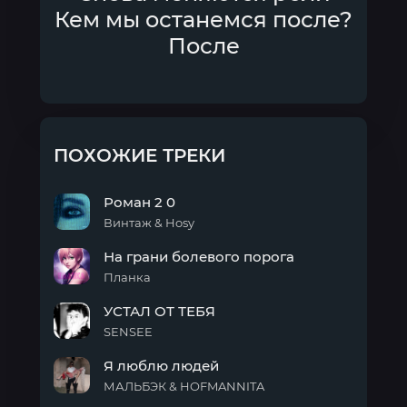
Кем мы останемся после?
После
ПОХОЖИЕ ТРЕКИ
Роман 2 0
Винтаж & Hosy
Роман
На грани болевого порога
2 0
Планка
На
УСТАЛ ОТ ТЕБЯ
грани
болевого
SENSEE
порога
УСТАЛ
Я люблю людей
ОТ
ТЕБЯ
МАЛЬБЭК & HOFMANNITA
Я