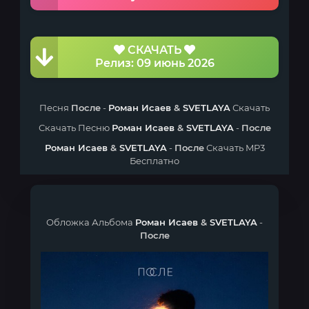
СКАЧАТЬ
Релиз: 09 июнь 2026
Песня
После
-
Роман Исаев
&
SVETLAYA
Скачать
Скачать Песню
Роман Исаев
&
SVETLAYA
-
После
Роман Исаев
&
SVETLAYA
-
После
Скачать MP3
Бесплатно
Обложка Альбома
Роман Исаев
&
SVETLAYA
-
После