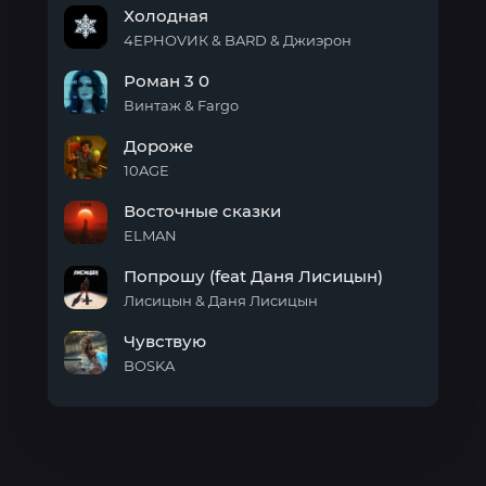
Холодная
люблю
людей
4ЕРНОVИК & BARD & Джиэрон
Холодная
Роман 3 0
Винтаж & Fargo
Роман
Дороже
3 0
10AGE
Дороже
Восточные сказки
ELMAN
Восточные
Попрошу (feat Даня Лисицын)
сказки
Лисицын & Даня Лисицын
Попрошу
Чувствую
(feat
Даня
BOSKA
Лисицын)
Чувствую