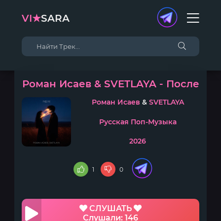
VI★
SARA
Роман Исаев & SVETLAYA - После
Роман Исаев
&
SVETLAYA
Русская Поп-Музыка
2026
1
0
СЛУШАТЬ
Слушали: 146