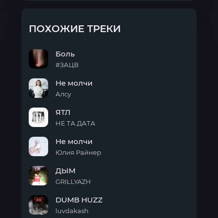
ПОХОЖИЕ ТРЕКИ
Боль
#ЗАЦВ
Боль
Не молчи
Алсу
Не
ЯТЛ
молчи
НЕ ТА ДАТА
ЯТЛ
Не молчи
Юлия Райнер
Не
ДЫМ
молчи
GRILLYAZH
ДЫМ
DUMB HUZZ
luvdakash