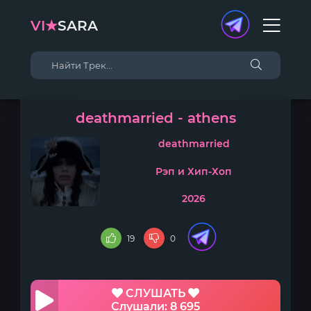
VI★
SARA
deathmarried - athens
deathmarried
Рэп и Хип-Хоп
2026
19
0
СЛУШАТЬ
Слушали: 8 695