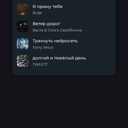
DUMB
Я приму тебя
HUZZ
RUBI
Я
Ветер дорог
приму
тебя
Баста & Ольга Серябкина
Ветер
Трахнуть нейросеть
дорог
Sorry Jesus
Трахнуть
долгий и тяжёлый день
нейросеть
TWEETT
долгий
и
тяжёлый
день