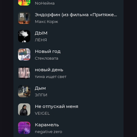
NoНейма
Чё
Эндорфин (из фильма «Притяжение»)
Макс Корж
Эндорфин
ДЫМ
(из
фильма
ЛЁНЯ
«Притяжение»)
ДЫМ
Новый год
Стекловата
Новый
новый день
год
тима ищет свет
новый
Дым
день
ЭЛПИ
Дым
Не отпускай меня
VEIGEL
Не
Карамель
отпускай
меня
negative zero