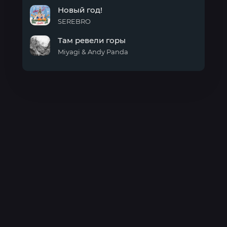
Карамель
Новый год!
SEREBRO
Новый
Там ревели горы
год!
Miyagi & Andy Panda
Там
ревели
горы