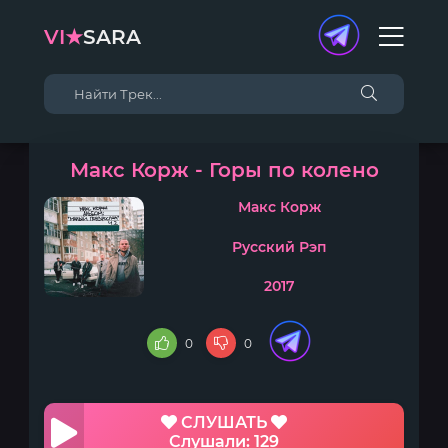
VI★
SARA
Макс Корж - Горы по колено
Макс Корж
Русский Рэп
2017
0
0
СЛУШАТЬ
Слушали: 129