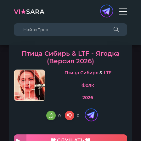
VI★
SARA
Птица Сибирь & LTF - Ягодка
(Версия 2026)
Птица Сибирь
&
LTF
Фолк
2026
0
0
СЛУШАТЬ