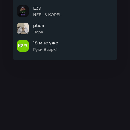
поцелуй
E39
NEEL & KOREL
E39
ptica
Лора
ptica
18 мне уже
Руки Вверх!
18
мне
уже