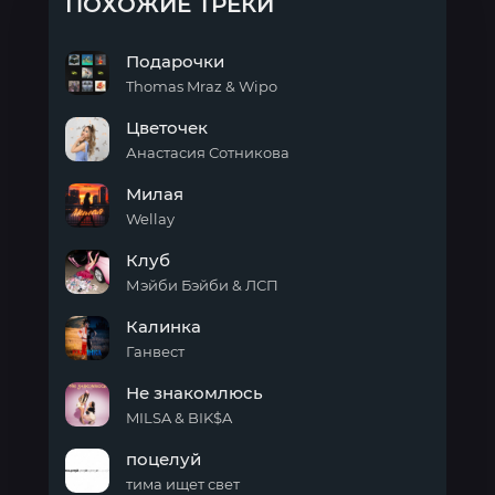
ПОХОЖИЕ ТРЕКИ
Подарочки
Thomas Mraz & Wipo
Подарочки
Цветочек
Анастасия Сотникова
Цветочек
Милая
Wellay
Милая
Клуб
Мэйби Бэйби & ЛСП
Клуб
Калинка
Ганвест
Калинка
Не знакомлюсь
MILSA & BIK$A
Не
поцелуй
знакомлюсь
тима ищет свет