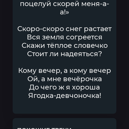
поцелуй скорей меня-а-
а!»
Скоро-скоро снег растает
Вся земля согреется
Скажи тёплое словечко
Стоит ли надеяться?
Кому вечер, а кому вечер
Ой, а мне вечёрочка
До чего ж я хороша
Ягодка-девчоночка!