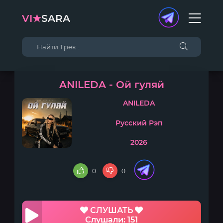
VI★
SARA
ANILEDA - Ой гуляй
ANILEDA
Русский Рэп
2026
0
0
СЛУШАТЬ
Слушали: 151