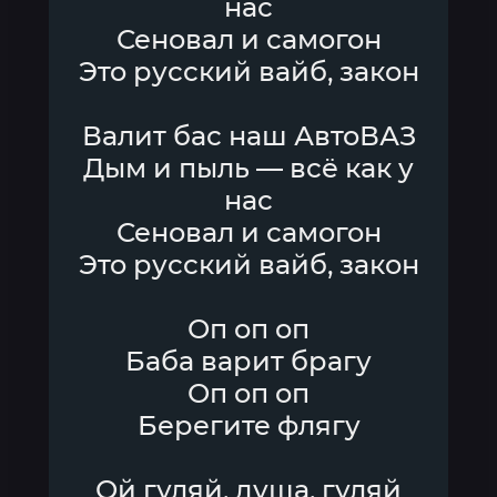
нас
Сеновал и самогон
Это русский вайб, закон
Валит бас наш АвтоВАЗ
Дым и пыль — всё как у
нас
Сеновал и самогон
Это русский вайб, закон
Оп оп оп
Баба варит брагу
Оп оп оп
Берегите флягу
Ой гуляй, душа, гуляй