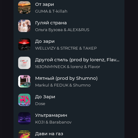
От зари
GUMA & T-killah
От
Гуляй страна
зари
Ольга Бузова & ALEX&RUS
Гуляй
До зари
страна
WELLVIZY & STRCTRE & ТАКЕР
До
Другой стиль (prod by lorenz, Flavor)
зари
163ONMYNECK & lorenz & Flavor
Другой
Мятный (prod by Shumno)
стиль
(prod
Markul & FEDUK & Shumno
by
Мятный
lorenz,
До Зари
(prod
Flavor)
by
Dose
Shumno)
До
Ультрамарин
Зари
KOJI & Barabanov
Ультрамарин
Дави на газ