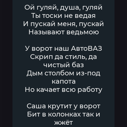
Ой гуляй, душа, гуляй
Ты тоски не ведая
И пускай меня, пускай
Называют ведьмою
У ворот наш АвтоВАЗ
Скрип да стиль, да
чистый баз
Дым столбом из-под
капота
Но качает всю работу
Саша крутит у ворот
Бит в колонках так и
жжёт