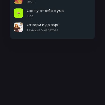
RYZE
Дави
Схожу от тебя с ума
на
газ
Lida
Схожу
От зари и до зари
от
тебя
Тахмина Умалатова
с
От
ума
зари
и до
зари