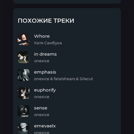
ПОХОЖИЕ ТРЕКИ
Whore
Катя Самбука
Whore
in dreams
onexice
in
emphasis
dreams
onexice & fatalshears & Silecut
emphasis
euphorify
onexice
euphorify
sense
onexice
sense
emevaelx
onexice