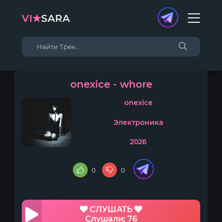
VI★
SARA
onexice - whore
onexice
Электроника
2026
0
0
СЛУШАТЬ
Слушали: 76