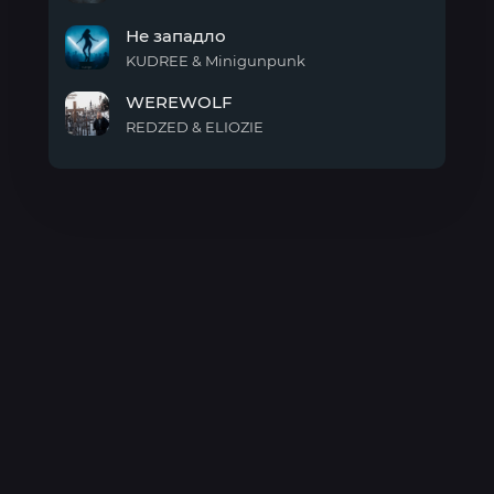
emevaelx
Не западло
KUDREE & Minigunpunk
Не
WEREWOLF
западло
REDZED & ELIOZIE
WEREWOLF