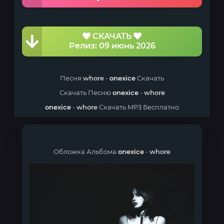
СКАЧАТЬ
Релиз: 09 июнь 2026
Песня
whore
-
onexice
Скачать
Скачать Песню
onexice
-
whore
onexice
-
whore
Скачать MP3 Бесплатно
Обложка Альбома
onexice
-
whore