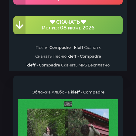
СКАЧАТЬ
Релиз: 08 июнь 2026
Песня
Compadre
-
kleff
Скачать
Скачать Песню
kleff
-
Compadre
kleff
-
Compadre
Скачать MP3 Бесплатно
Обложка Альбома
kleff
-
Compadre