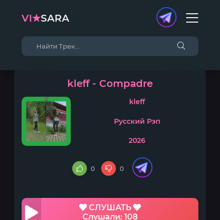
VI★
SARA
kleff - Compadre
kleff
Русский Рэп
2026
0
0
СЛУШАТЬ
Слушали: 108