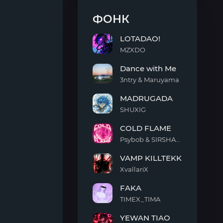
ФОНК
LOTADAO!
MZXDO
LOTADAO!
Dance with Me
3ntry & Maruyama
Dance
MADRUGADA
with
Me
SHUXIG
MADRUGADA
COLD FLAME
Psybob & SIRSHAAH
COLD
VAMP KILLTEKK
FLAME
XvallariX
VAMP
FAKA
KILLTEKK
TIMEX_TIMA
FAKA
YEWAN TIAO