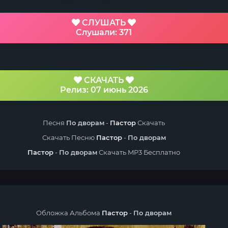
СЛУШАТЬ
Слушали: 371
СКАЧАТЬ
Релиз: 07 июнь 2026
Песня
По дворам
-
Пастор
Скачать
Скачать Песню
Пастор
-
По дворам
Пастор
-
По дворам
Скачать MP3 Бесплатно
Обложка Альбома
Пастор
-
По дворам