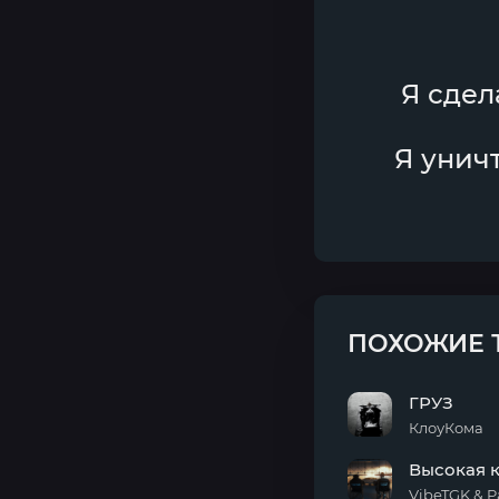
Я сдел
Я уничт
ПОХОЖИЕ 
ГРУЗ
КлоуКома
ГРУЗ
Высокая 
VibeTGK & P