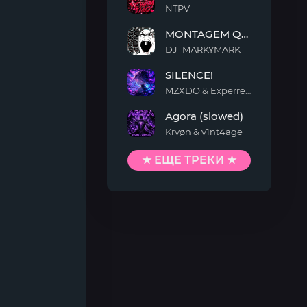
NTPV
YEWAN
MONTAGEM QUIMENTO
TIAO
DJ_MARKYMARK
MONTAGEM
SILENCE!
QUIMENTO
MZXDO & Experrent
SILENCE!
Agora (slowed)
Krvøn & v1nt4age
Agora
(slowed)
★ ЕЩЕ ТРЕКИ ★