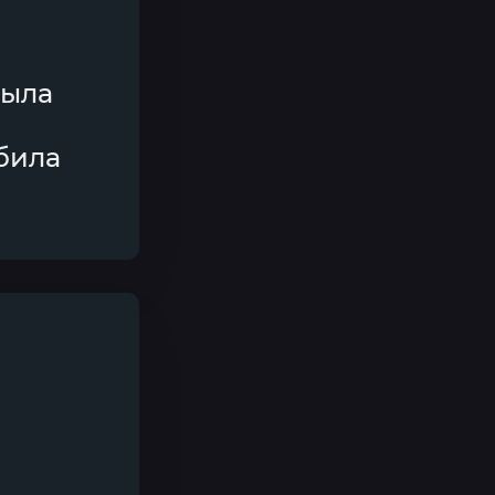
была
юбила