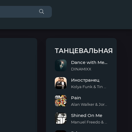
ТАНЦЕВАЛЬНАЯ
Dance with Me Tonight
DINAMIXX
Dance
Иностранец
with
Me
Kolya Funk & Tin Tin
Tonight
Иностранец
Pain
Alan Walker & Jordan Shaw
Pain
Shined On Me
Manuel Freedo & Scarlett
Shined