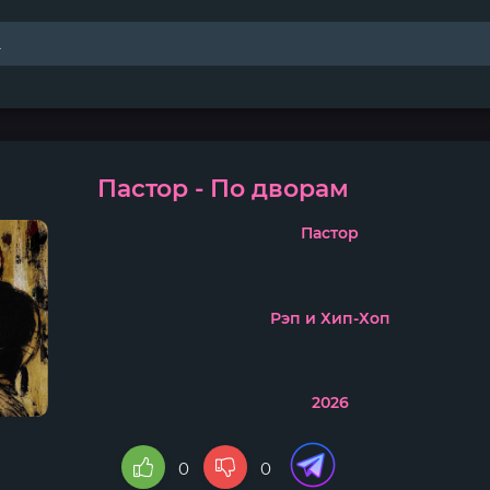
Пастор - По дворам
Пастор
Рэп и Хип-Хоп
2026
0
0