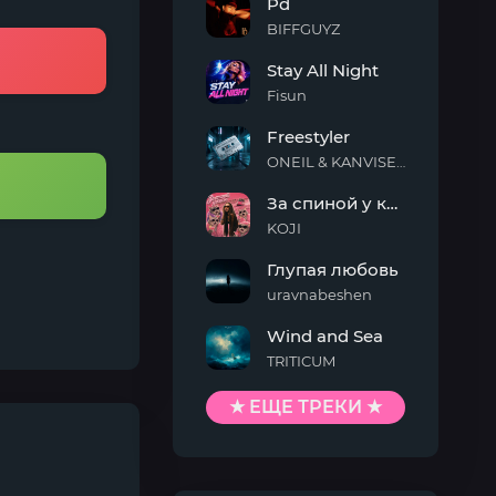
Pd
On
Me
BIFFGUYZ
Pd
Stay All Night
Fisun
Stay
Freestyler
All
Night
ONEIL & KANVISE & Kaskeiyp
Freestyler
За спиной у кисы
KOJI
За
Глупая любовь
спиной
у
uravnabeshen
кисы
Глупая
Wind and Sea
любовь
TRITICUM
Wind
and
★ ЕЩЕ ТРЕКИ ★
Sea