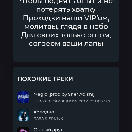
Чтобы поднять опыт и не
потерять хватку
Проходки наши VIP’ом,
молитвы, глядя в небо
Для своих только оптом,
согреем ваши лапы
ПОХОЖИЕ ТРЕКИ
Magic (prod by Sher Adishi)
Panoramick & Artur Kreem & рэ прэса & Sher Adishi
Magic
Холодно
(prod
by
RASA & ERMNK
Sher
Холодно
Adishi)
Старый друг