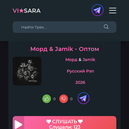
VI★
SARA
Морд & Jamik - Оптом
Морд
&
Jamik
Русский Рэп
2026
0
0
СЛУШАТЬ
Слушали: 123