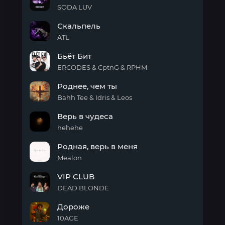
SODA LUV
Старый
Скальпель
друг
ATL
Скальпель
Бьёт Бит
ERCODES & CptnG & RPHM
Бьёт
Роднее, чем ты
Бит
Bahh Tee & Idris & Leos
Роднее,
Верь в чудеса
чем
ты
hehehe
Верь
Родная, верь в меня
в
чудеса
Mealon
Родная,
VIP CLUB
верь
в
DEAD BLONDE
меня
VIP
Дороже
CLUB
10AGE